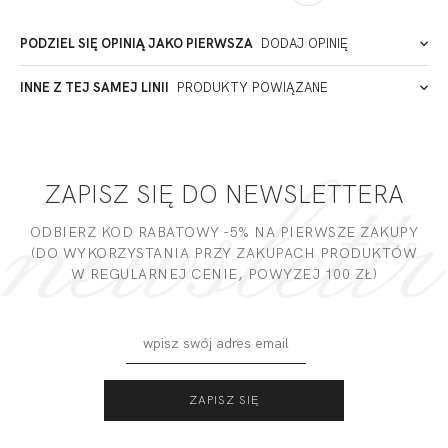
Łódź
Polska
PODZIEL SIĘ OPINIĄ JAKO PIERWSZA
DODAJ OPINIĘ
ADRES PUNKTU KONTAKTOWEGO
INNE Z TEJ SAMEJ LINII
PRODUKTY POWIĄZANE
Miałeś już kontakt z naszym produktem? Zostaw opinię
- to dla Ciebie staramy się być najlepsi, a Twoje zdanie bardzo
PODMIOT ODPOWIEDZIALNY ZA WPROWADZENIE DO UE
nam w tym pomoże!
ZAPISZ SIĘ DO NEWSLETTERA
DODAJ OPINIĘ
ODBIERZ KOD RABATOWY -5% NA PIERWSZE ZAKUPY
(DO WYKORZYSTANIA PRZY ZAKUPACH PRODUKTÓW
W REGULARNEJ CENIE, POWYZEJ 100 ZŁ)
IT'S ME BRASSIERE
IT'S ME
SMART MONOCUP
BALCONETTE MHM