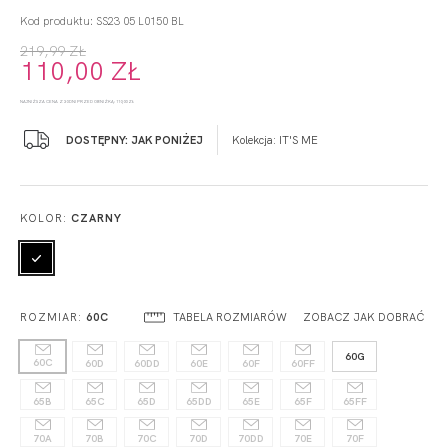
Kod produktu: SS23 05 L0150 BL
219,99 ZŁ
110,00 ZŁ
NAJNIŻSZA CENA Z 30 DNI PRZED OBNIŻKĄ: 110,00 ZŁ
DOSTĘPNY: JAK PONIŻEJ
Kolekcja:
IT'S ME
KOLOR:
CZARNY
TABELA ROZMIARÓW
ZOBACZ JAK DOBRAĆ
ROZMIAR:
60C
60G
60C
60D
60DD
60E
60F
60FF
65B
65C
65D
65DD
65E
65F
65FF
70A
70B
70C
70D
70DD
70E
70F