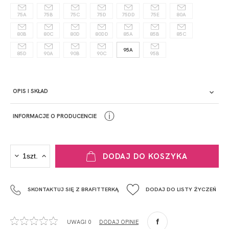
75A
75B
75C
75D
75DD
75E
80A
80B
80C
80D
80DD
85A
85B
85C
95A
85D
90A
90B
90C
95B
OPIS I SKŁAD
ⓘ
INFORMACJE O PRODUCENCIE
PRODUCENT
DODAJ DO KOSZYKA
Krisline
Fashiontex Group Sp.z o.o. Spółka komandytowa
SKONTAKTUJ SIĘ Z BRAFITTERKĄ
DODAJ DO LISTY ŻYCZEŃ
+48 42 719 43 15
biuro@fashiontexgroup.com
Ul. Sienkiewicza 73 lok. 7,
UWAGI 0
DODAJ OPINIĘ
90-057