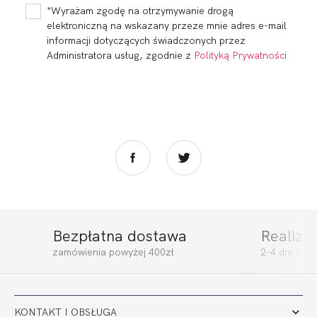
219,99
110,00 zł
259,99
130,00 zł
*Wyrażam zgodę na otrzymywanie drogą
elektroniczną na wskazany przeze mnie adres e-mail
informacji dotyczących świadczonych przez
Administratora usług, zgodnie z
Polityką Prywatności
Bezpłatna dostawa
Realiza
IT'S ME HALF CUP
IT'S ME BRA ULTRA
zamówienia powyżej 400zł
2-4 dni rob
PUSH
229,99
115,00 zł
259,99
130,00 zł
KONTAKT I OBSŁUGA