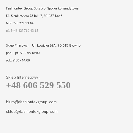
Fashiontex Group Sp.z o.o. Spółka komandytowa
Ul. Sienkiewicza 73 lok. 7, 90-057 Łódź
NIP: 725 220 93 64
tel. [+48 42] 719 43 15
Sklep Firmowy: Ul. Łowicka 89A, 95-015 Głowno
pon. - pt. 8:00 do 16:00
sob. 9:00 - 14:00
Sklep Internetowy:
+48 606 529 550
IT'S ME STRINGO
SZORTY
99,99
50,00 zł
biuro@fashiontexgroup.com
sklep@fashiontexgroup.com