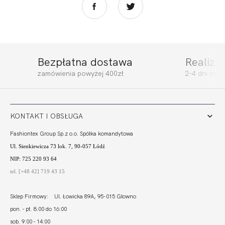
Bezpłatna dostawa
Realiza
MADERA
MADERA SOFT
zamówienia powyżej 400zł
2-4 dni rob
BRALETTE BIKINI
FULL CUP CHABER
CHABER
199,99
60,00 zł
264,99
79,50 zł
KONTAKT I OBSŁUGA
Fashiontex Group Sp.z o.o. Spółka komandytowa
Ul. Sienkiewicza 73 lok. 7, 90-057 Łódź
NIP: 725 220 93 64
tel. [+48 42] 719 43 15
Sklep Firmowy: Ul. Łowicka 89A, 95-015 Głowno
pon. - pt. 8:00 do 16:00
sob. 9:00 - 14:00