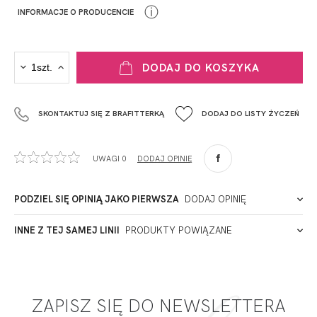
ⓘ
INFORMACJE O PRODUCENCIE
PRODUCENT
DODAJ DO KOSZYKA
Krisline
Fashiontex Group Sp.z o.o. Spółka komandytowa
SKONTAKTUJ SIĘ Z BRAFITTERKĄ
DODAJ DO LISTY ŻYCZEŃ
+48 42 719 43 15
biuro@fashiontexgroup.com
Ul. Sienkiewicza 73 lok. 7,
UWAGI 0
DODAJ OPINIĘ
90-057
Łódź
Polska
PODZIEL SIĘ OPINIĄ JAKO PIERWSZA
DODAJ OPINIĘ
ADRES PUNKTU KONTAKTOWEGO
INNE Z TEJ SAMEJ LINII
PRODUKTY POWIĄZANE
Miałeś już kontakt z naszym produktem? Zostaw opinię
- to dla Ciebie staramy się być najlepsi, a Twoje zdanie bardzo
PODMIOT ODPOWIEDZIALNY ZA WPROWADZENIE DO UE
nam w tym pomoże!
ZAPISZ SIĘ DO NEWSLETTERA