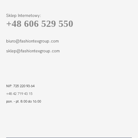
Sklep Internetowy:
+48 606 529 550
MADERA BODY
CHABER
229,99
69,00 zł
biuro@fashiontexgroup.com
sklep@fashiontexgroup.com
NIP: 725 220 93 64
+48 42 719 43 15
pon. - pt. 8:00 do 16:00