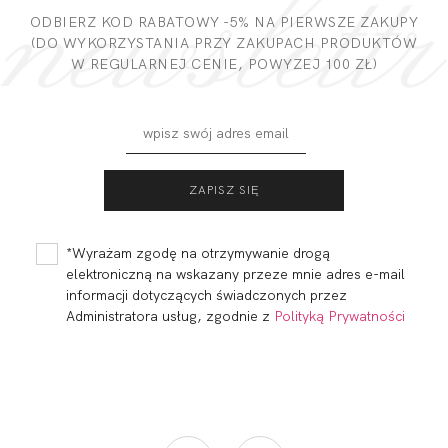
DODAJ OPINIĘ
ODBIERZ KOD RABATOWY -5% NA PIERWSZE ZAKUPY
(DO WYKORZYSTANIA PRZY ZAKUPACH PRODUKTÓW
W REGULARNEJ CENIE, POWYZEJ 100 ZŁ)
MADERA
MADERA
BALCONETTE MHM
BRASSIERE ROMA
CHABER
CHABER
245,99
73,80 zł
199,99
60,00 zł
*Wyrażam zgodę na otrzymywanie drogą
elektroniczną na wskazany przeze mnie adres e-mail
informacji dotyczących świadczonych przez
Administratora usług, zgodnie z
Polityką Prywatności