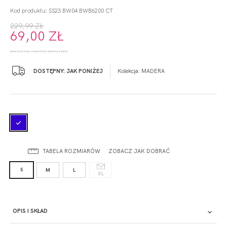
Kod produktu: SS23 BW04 BWB6200 CT
229,99 ZŁ
69,00 ZŁ
NAJNIŻSZA CENA Z 30 DNI PRZED OBNIŻKĄ: 218,49 ZŁ
DOSTĘPNY: JAK PONIŻEJ
Kolekcja:
MADERA
TABELA ROZMIARÓW
ZOBACZ JAK DOBRAĆ
S
M
L
XL
OPIS I SKŁAD