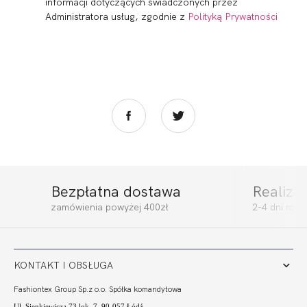
informacji dotyczących świadczonych przez
Administratora usług, zgodnie z
Polityką Prywatności
Bezpłatna dostawa
Realiza
MADERA
MADERA FIGI
zamówienia powyżej 400zł
2-4 dni rob
BRAZYLIANY
WYSOKI STAN
WYSOKI STAN
GŁADKIE CHABER
112,99
33,90 zł
112,99
33,90 zł
GŁADKIE CHABER
KONTAKT I OBSŁUGA
Fashiontex Group Sp.z o.o. Spółka komandytowa
Ul. Sienkiewicza 73 lok. 7, 90-057 Łódź