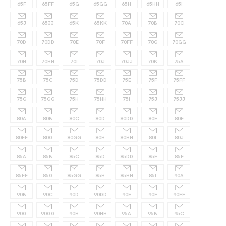
65F
65FF
65G
65GG
65H
65HH
65I
65J
65JJ
65K
65KK
70A
70B
70C
70D
70DD
70E
70F
70FF
70G
70GG
70H
70HH
70I
70J
70JJ
70K
75A
75B
75C
75D
75DD
75E
75F
75FF
75G
75GG
75H
75HH
75I
75J
75JJ
80A
80B
80C
80D
80DD
80E
80F
80FF
80G
80GG
80H
80HH
80I
80J
85A
85B
85C
85D
85DD
85E
85F
85FF
85G
85GG
85H
85HH
85I
90A
90B
90C
90D
90DD
90E
90F
90FF
90G
90GG
90H
90HH
95A
95B
95C