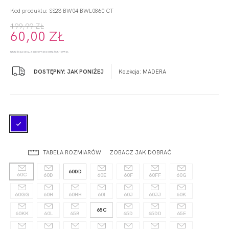
Kod produktu: SS23 BW04 BWL0860 CT
199,99 ZŁ
60,00 ZŁ
NAJNIŻSZA CENA Z 30 DNI PRZED OBNIŻKĄ: 189,99 ZŁ
DOSTĘPNY: JAK PONIŻEJ
Kolekcja:
MADERA
TABELA ROZMIARÓW
ZOBACZ JAK DOBRAĆ
60DD
60C
60D
60E
60F
60FF
60G
60GG
60H
60HH
60I
60J
60JJ
60K
65C
60KK
60L
65B
65D
65DD
65E