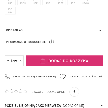
95D
95DD
95E
95F
95FF
95G
95GG
95H
OPIS I SKŁAD
ⓘ
INFORMACJE O PRODUCENCIE
PRODUCENT
DODAJ DO KOSZYKA
Krisline
Fashiontex Group Sp.z o.o. Spółka komandytowa
SKONTAKTUJ SIĘ Z BRAFITTERKĄ
DODAJ DO LISTY ŻYCZEŃ
+48 42 719 43 15
biuro@fashiontexgroup.com
Ul. Sienkiewicza 73 lok. 7,
UWAGI 0
DODAJ OPINIĘ
90-057
Łódź
Polska
PODZIEL SIĘ OPINIĄ JAKO PIERWSZA
DODAJ OPINIĘ