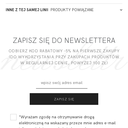
ADRES PUNKTU KONTAKTOWEGO
INNE Z TEJ SAMEJ LINII
PRODUKTY POWIĄZANE
Miałeś już kontakt z naszym produktem? Zostaw opinię
- to dla Ciebie staramy się być najlepsi, a Twoje zdanie bardzo
PODMIOT ODPOWIEDZIALNY ZA WPROWADZENIE DO UE
nam w tym pomoże!
ZAPISZ SIĘ DO NEWSLETTERA
DODAJ OPINIĘ
ODBIERZ KOD RABATOWY -5% NA PIERWSZE ZAKUPY
(DO WYKORZYSTANIA PRZY ZAKUPACH PRODUKTÓW
W REGULARNEJ CENIE, POWYZEJ 100 ZŁ)
MADERA FIGI
MADERA FIGI
WYSOKI STAN
BIKINI GŁADKIE
GŁADKIE
CHABER
112,99
33,90 zł
97,99
29,40 zł
CZERWIEŃ
*Wyrażam zgodę na otrzymywanie drogą
elektroniczną na wskazany przeze mnie adres e-mail