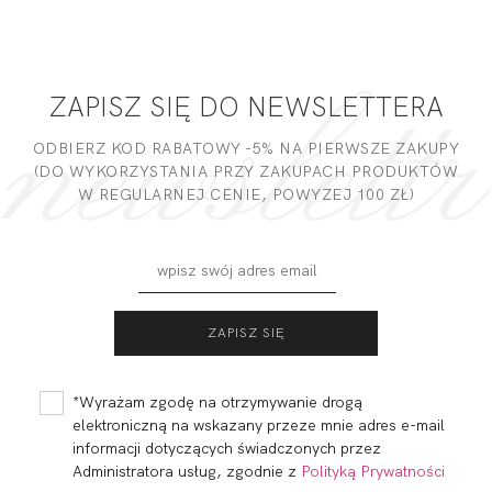
Miałeś już kontakt z naszym produktem? Zostaw opinię
- to dla Ciebie staramy się być najlepsi, a Twoje zdanie bardzo
PODMIOT ODPOWIEDZIALNY ZA WPROWADZENIE DO UE
nam w tym pomoże!
ZAPISZ SIĘ DO NEWSLETTERA
DODAJ OPINIĘ
ODBIERZ KOD RABATOWY -5% NA PIERWSZE ZAKUPY
(DO WYKORZYSTANIA PRZY ZAKUPACH PRODUKTÓW
W REGULARNEJ CENIE, POWYZEJ 100 ZŁ)
MADERA FIGI
MADERA FIGI
WYSOKI STAN
BIKINI GŁADKIE
GŁADKIE
CHABER
112,99
33,90 zł
97,99
29,40 zł
CZERWIEŃ
*Wyrażam zgodę na otrzymywanie drogą
elektroniczną na wskazany przeze mnie adres e-mail
informacji dotyczących świadczonych przez
Administratora usług, zgodnie z
Polityką Prywatności