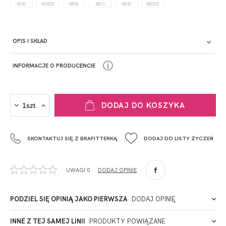
80D
80DD
85B
85C
85D
85DD
OPIS I SKŁAD
ⓘ
INFORMACJE O PRODUCENCIE
PRODUCENT
DODAJ DO KOSZYKA
Krisline
Fashiontex Group Sp.z o.o. Spółka komandytowa
SKONTAKTUJ SIĘ Z BRAFITTERKĄ
DODAJ DO LISTY ŻYCZEŃ
+48 42 719 43 15
biuro@fashiontexgroup.com
Ul. Sienkiewicza 73 lok. 7,
UWAGI 0
DODAJ OPINIĘ
90-057
Łódź
Polska
PODZIEL SIĘ OPINIĄ JAKO PIERWSZA
DODAJ OPINIĘ
ADRES PUNKTU KONTAKTOWEGO
INNE Z TEJ SAMEJ LINII
PRODUKTY POWIĄZANE