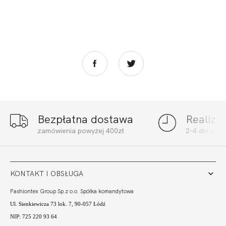
Bezpłatna dostawa
Realiza
MADERA
MADERA FIGI
zamówienia powyżej 400zł
2-4 dni rob
BRAZYLIANY
WYSOKI STAN
WYSOKI STAN
GŁADKIE CHABER
112,99
33,90 zł
112,99
33,90 zł
GŁADKIE CHABER
KONTAKT I OBSŁUGA
Fashiontex Group Sp.z o.o. Spółka komandytowa
Ul. Sienkiewicza 73 lok. 7, 90-057 Łódź
NIP: 725 220 93 64