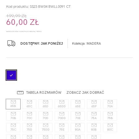
Kod produktu: SS23 BW04 BWLL0091 CT
199,99 ZŁ
60,00 ZŁ
NAJNIŻSZA CENA Z 30 DNI PRZED OBNIŻKĄ: 199,99 ZŁ
DOSTĘPNY: JAK PONIŻEJ
Kolekcja:
MADERA
TABELA ROZMIARÓW
ZOBACZ JAK DOBRAĆ
65B
65C
65D
65DD
65E
65F
70A
70B
70C
70D
70DD
70E
75A
75B
75C
75D
75DD
75E
80A
80B
80C