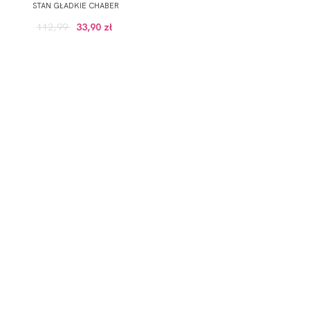
STAN GŁADKIE CHABER
112,99
33,90 zł
GULARNEJ CENIE, POWYZEJ 100 ZŁ)
onych przez Administratora usług, zgodnie z
Polityką