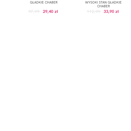
GŁADKIE CHABER
WYSOKI STAN GŁADKIE
CHABER
97,99
29,40 zł
112,99
33,90 zł
ZAPISZ SIĘ DO NEWSLETTERA
ERWSZE ZAKUPY (DO WYKORZYSTANIA PRZY ZAKUPACH PRODUKTÓW W RE
 wskazany przeze mnie adres e-mail informacji dotyczących świadcz