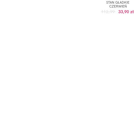
STAN GŁADKIE
CZERWIEŃ
112,99
33,90 zł
ODBIERZ KOD RABATOWY -5% NA PI
*Wyrażam zgodę na otrzymywanie drogą elektroniczną na
Prywatności