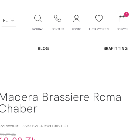
0
PL
SZUKAJ
KONTAKT
KONTO
LISTA ŻYCZEŃ
KOSZYK
BLOG
BRAFITTING
Madera Brassiere Roma
Chaber
Kod produktu: SS23 BW04 BWLL0091 CT
199,99 ZŁ