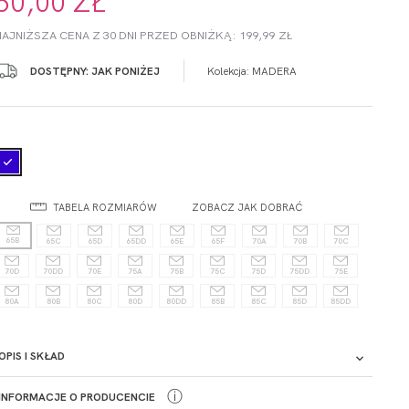
60,00 ZŁ
NAJNIŻSZA CENA Z 30 DNI PRZED OBNIŻKĄ: 199,99 ZŁ
DOSTĘPNY: JAK PONIŻEJ
Kolekcja:
MADERA
TABELA ROZMIARÓW
ZOBACZ JAK DOBRAĆ
65B
65C
65D
65DD
65E
65F
70A
70B
70C
70D
70DD
70E
75A
75B
75C
75D
75DD
75E
80A
80B
80C
80D
80DD
85B
85C
85D
85DD
OPIS I SKŁAD
ⓘ
INFORMACJE O PRODUCENCIE