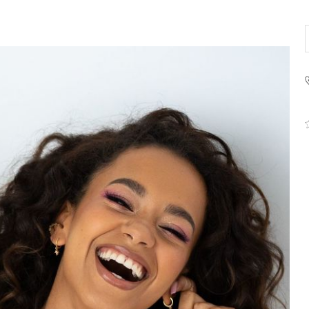
PRODUCENT
Krisline
Fashiontex Group Sp.z o.
komandytowa
+48 42 719 43 15
biuro@fashiontexgroup.
Ul. Sienkiewicza 73 lok. 7
90-057
Łódź
Polska
PODMIOT ODPOWIEDZIALNY 
WPROWADZENIE DO UE
Fashiontex Group Sp.z o.
komandytowa
+48 42 719 43 15
biuro@fashiontexgroup.
Ul. Sienkiewicza 73 lok. 7
90-057
Łódź