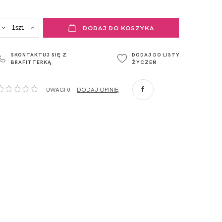
ADRES PUNKTU KONTAKTOWEGO
DODAJ DO KOSZYKA
ul. Łowicka 89a
o. Spółka
95-015
SKONTAKTUJ SIĘ Z
DODAJ DO LISTY
Głowno
BRAFITTERKĄ
ŻYCZEŃ
Polska
com
,
UWAGI 0
DODAJ OPINIĘ
ZA
o. Spółka
com
,