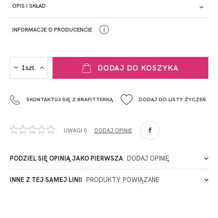
OPIS I SKŁAD
ⓘ
INFORMACJE O PRODUCENCIE
PRODUCENT
DODAJ DO KOSZYKA
Krisline
Fashiontex Group Sp.z o.o. Spółka komandytowa
SKONTAKTUJ SIĘ Z BRAFITTERKĄ
DODAJ DO LISTY ŻYCZEŃ
+48 42 719 43 15
biuro@fashiontexgroup.com
Ul. Sienkiewicza 73 lok. 7,
UWAGI 0
DODAJ OPINIĘ
90-057
Łódź
Polska
PODZIEL SIĘ OPINIĄ JAKO PIERWSZA
DODAJ OPINIĘ
ADRES PUNKTU KONTAKTOWEGO
INNE Z TEJ SAMEJ LINII
PRODUKTY POWIĄZANE
Miałeś już kontakt z naszym produktem? Zostaw opinię
- to dla Ciebie staramy się być najlepsi, a Twoje zdanie bardzo
PODMIOT ODPOWIEDZIALNY ZA WPROWADZENIE DO UE
nam w tym pomoże!