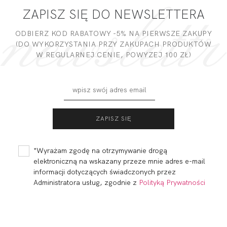
ZAPISZ SIĘ DO NEWSLETTERA
DODAJ OPINIĘ
ODBIERZ KOD RABATOWY -5% NA PIERWSZE ZAKUPY
(DO WYKORZYSTANIA PRZY ZAKUPACH PRODUKTÓW
W REGULARNEJ CENIE, POWYZEJ 100 ZŁ)
MADERA FIGI
MADERA FIGI
WYSOKI STAN
BIKINI GŁADKIE
GŁADKIE
CHABER
112,99
33,90 zł
97,99
29,40 zł
CZERWIEŃ
*Wyrażam zgodę na otrzymywanie drogą
elektroniczną na wskazany przeze mnie adres e-mail
informacji dotyczących świadczonych przez
Administratora usług, zgodnie z
Polityką Prywatności