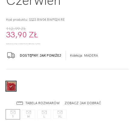
Kod produktu: SS23 BW04 BWP024 RE
112,99 ZŁ
33,90 ZŁ
NAJNIŻSZA CENA Z 30 DNI PRZED OBNIŻKĄ: 112,99 ZŁ
DOSTĘPNY: JAK PONIŻEJ
Kolekcja:
MADERA
TABELA ROZMIARÓW
ZOBACZ JAK DOBRAĆ
S
M
L
XL