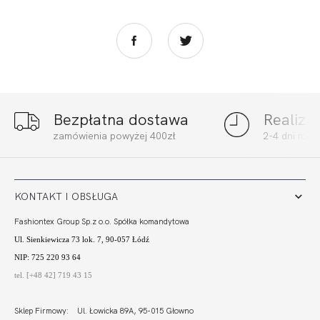
Bezpłatna dostawa
Realiza
MADERA
MADERA FIGI
zamówienia powyżej 400zł
2-4 dni rob
BRAZYLIANY
WYSOKI STAN
WYSOKI STAN
GŁADKIE CHABER
112,99
33,90 zł
112,99
33,90 zł
GŁADKIE CHABER
KONTAKT I OBSŁUGA
Fashiontex Group Sp.z o.o. Spółka komandytowa
Ul. Sienkiewicza 73 lok. 7, 90-057 Łódź
NIP: 725 220 93 64
tel. [+48 42] 719 43 15
Sklep Firmowy: Ul. Łowicka 89A, 95-015 Głowno