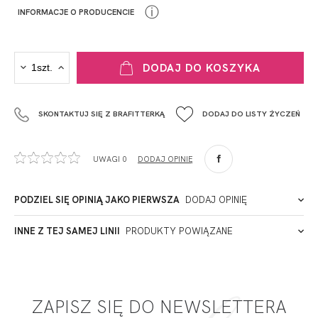
ⓘ
INFORMACJE O PRODUCENCIE
PRODUCENT
DODAJ DO KOSZYKA
Krisline
Fashiontex Group Sp.z o.o. Spółka komandytowa
SKONTAKTUJ SIĘ Z BRAFITTERKĄ
DODAJ DO LISTY ŻYCZEŃ
+48 42 719 43 15
biuro@fashiontexgroup.com
Ul. Sienkiewicza 73 lok. 7,
UWAGI 0
DODAJ OPINIĘ
90-057
Łódź
Polska
PODZIEL SIĘ OPINIĄ JAKO PIERWSZA
DODAJ OPINIĘ
ADRES PUNKTU KONTAKTOWEGO
INNE Z TEJ SAMEJ LINII
PRODUKTY POWIĄZANE
Miałeś już kontakt z naszym produktem? Zostaw opinię
- to dla Ciebie staramy się być najlepsi, a Twoje zdanie bardzo
PODMIOT ODPOWIEDZIALNY ZA WPROWADZENIE DO UE
nam w tym pomoże!
ZAPISZ SIĘ DO NEWSLETTERA