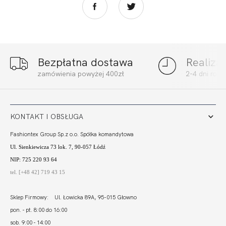
Bezpłatna dostawa
Realiza
MADERA BODY
MADERA FIGI
zamówienia powyżej 400zł
2-4 dni rob
POMARAŃCZ
BIKINI GŁADKIE
CZERWIEŃ
229,99
69,00 zł
97,99
29,40 zł
KONTAKT I OBSŁUGA
Fashiontex Group Sp.z o.o. Spółka komandytowa
Ul. Sienkiewicza 73 lok. 7, 90-057 Łódź
NIP: 725 220 93 64
tel. [+48 42] 719 43 15
Sklep Firmowy: Ul. Łowicka 89A, 95-015 Głowno
pon. - pt. 8:00 do 16:00
sob. 9:00 - 14:00