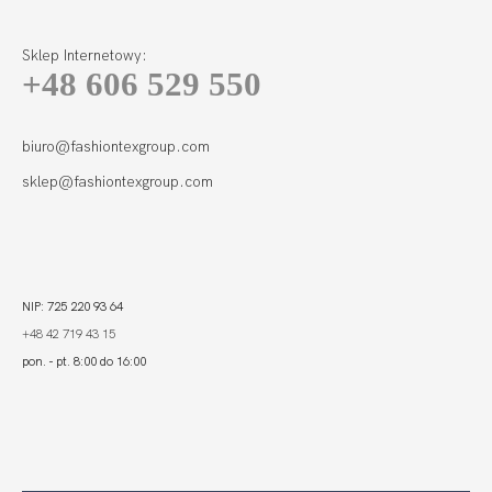
Sklep Internetowy:
+48 606 529 550
MADERA
BRAZYLIANY
WYSOKI STAN
112,99
33,90 zł
GŁADKIE
biuro@fashiontexgroup.com
CZERWIEŃ
sklep@fashiontexgroup.com
NIP: 725 220 93 64
+48 42 719 43 15
pon. - pt. 8:00 do 16:00