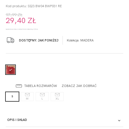
Kod produktu: SS23 BW04 BWP031 RE
97,99 ZŁ
29,40 ZŁ
NAJNIŻSZA CENA Z 30 DNI PRZED OBNIŻKĄ: 97,99 ZŁ
DOSTĘPNY: JAK PONIŻEJ
Kolekcja:
MADERA
TABELA ROZMIARÓW
ZOBACZ JAK DOBRAĆ
S
M
L
XL
OPIS I SKŁAD