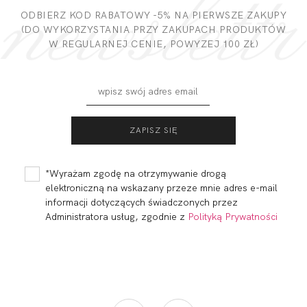
DODAJ OPINIĘ
ODBIERZ KOD RABATOWY -5% NA PIERWSZE ZAKUPY
(DO WYKORZYSTANIA PRZY ZAKUPACH PRODUKTÓW
W REGULARNEJ CENIE, POWYZEJ 100 ZŁ)
MADERA
MADERA SOFT
BRALETTE BIKINI
FULL CUP
POMARAŃCZ
POMARAŃCZ
199,99
60,00 zł
264,99
79,50 zł
*Wyrażam zgodę na otrzymywanie drogą
elektroniczną na wskazany przeze mnie adres e-mail
informacji dotyczących świadczonych przez
Administratora usług, zgodnie z
Polityką Prywatności