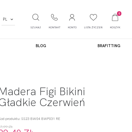
0
PL
SZUKAJ
KONTAKT
KONTO
LISTA ŻYCZEŃ
KOSZYK
BLOG
BRAFITTING
Madera Figi Bikini
Gładkie Czerwień
Kod produktu: SS23 BW04 BWP031 RE
97,99 ZŁ