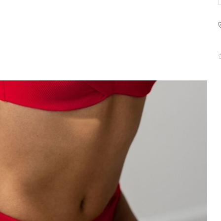
Krisline
Fashiontex Group Sp.z o.
komandytowa
+48 42 719 43 15
biuro@fashiontexgroup.
Ul. Sienkiewicza 73 lok. 7
90-057
Łódź
Polska
PODMIOT ODPOWIEDZIALNY 
WPROWADZENIE DO UE
Fashiontex Group Sp.z o.
komandytowa
+48 42 719 43 15
biuro@fashiontexgroup.
Ul. Sienkiewicza 73 lok. 7
90-057
Łódź
Polska