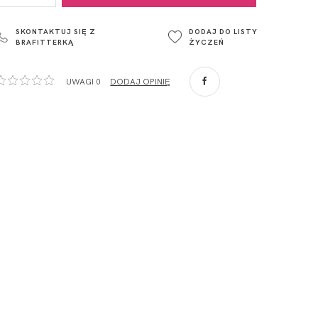
ul. Łowicka 89a
o. Spółka
95-015
SKONTAKTUJ SIĘ Z
DODAJ DO LISTY
Głowno
BRAFITTERKĄ
ŻYCZEŃ
Polska
com
,
UWAGI 0
DODAJ OPINIĘ
ZA
o. Spółka
com
,