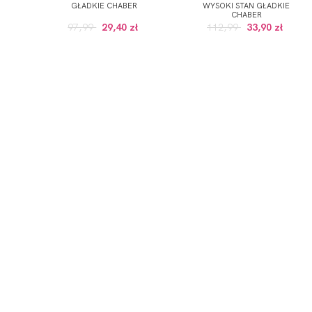
GŁADKIE CHABER
WYSOKI STAN GŁADKIE
CHABER
97,99
29,40 zł
112,99
33,90 zł
ZAPISZ SIĘ DO NEWSLETTERA
ERWSZE ZAKUPY (DO WYKORZYSTANIA PRZY ZAKUPACH PRODUKTÓW W RE
 wskazany przeze mnie adres e-mail informacji dotyczących świadcz