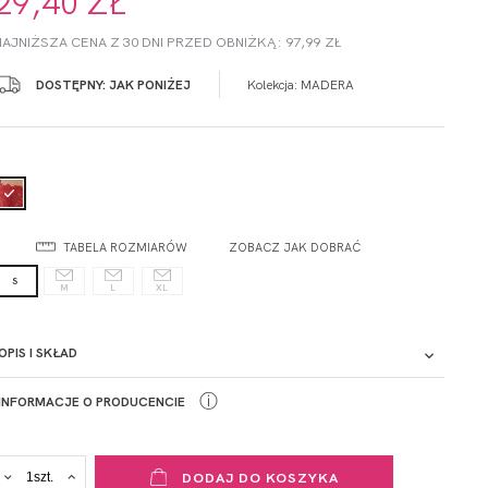
29,40 ZŁ
NAJNIŻSZA CENA Z 30 DNI PRZED OBNIŻKĄ: 97,99 ZŁ
DOSTĘPNY: JAK PONIŻEJ
Kolekcja:
MADERA
TABELA ROZMIARÓW
ZOBACZ JAK DOBRAĆ
S
M
L
XL
OPIS I SKŁAD
ⓘ
INFORMACJE O PRODUCENCIE
ADRES PUNKTU KONTAKTOWEGO
DODAJ DO KOSZYKA