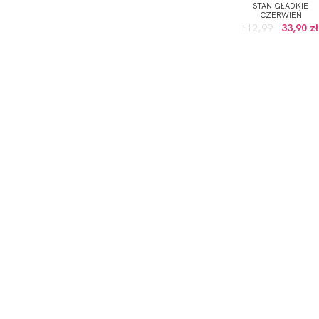
STAN GŁADKIE
CZERWIEŃ
112,99
33,90 zł
ODBIERZ KOD RABATOWY -5% NA PI
*Wyrażam zgodę na otrzymywanie drogą elektroniczną na
Prywatności