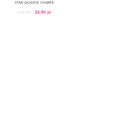
STAN GŁADKIE CHABER
112,99
33,90 zł
GULARNEJ CENIE, POWYZEJ 100 ZŁ)
onych przez Administratora usług, zgodnie z
Polityką