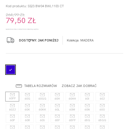
Kod produktu: SS23 BW04 BWL1103 CT
264,99 ZŁ
79,50 ZŁ
NAJNIŻSZA CENA Z 30 DNI PRZED OBNIŻKĄ: 264,99 ZŁ
DOSTĘPNY: JAK PONIŻEJ
Kolekcja:
MADERA
TABELA ROZMIARÓW
ZOBACZ JAK DOBRAĆ
60FF
60G
60GG
60H
60HH
60I
60J
60JJ
60K
60KK
60L
60M
60N
60O
60P
60R
60S
65F
65FF
65G
65GG