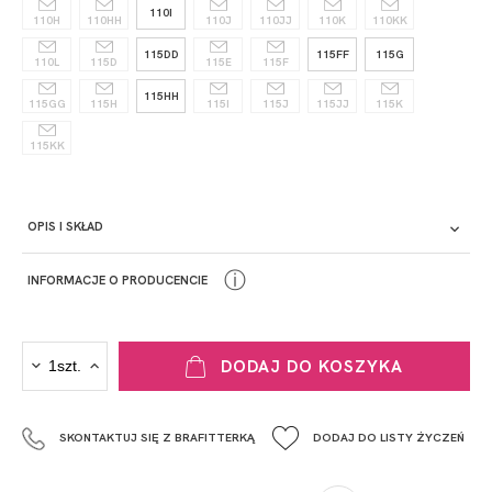
110I
110H
110HH
110J
110JJ
110K
110KK
115DD
115FF
115G
110L
115D
115E
115F
115HH
115GG
115H
115I
115J
115JJ
115K
115KK
OPIS I SKŁAD
ⓘ
INFORMACJE O PRODUCENCIE
PRODUCENT
DODAJ DO KOSZYKA
Krisline
Fashiontex Group Sp.z o.o. Spółka komandytowa
SKONTAKTUJ SIĘ Z BRAFITTERKĄ
DODAJ DO LISTY ŻYCZEŃ
+48 42 719 43 15
biuro@fashiontexgroup.com
Ul. Sienkiewicza 73 lok. 7,