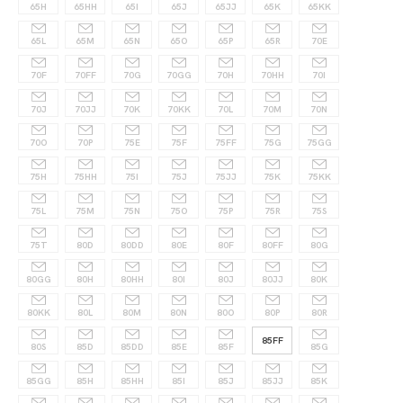
65H
65HH
65I
65J
65JJ
65K
65KK
65L
65M
65N
65O
65P
65R
70E
70F
70FF
70G
70GG
70H
70HH
70I
70J
70JJ
70K
70KK
70L
70M
70N
70O
70P
75E
75F
75FF
75G
75GG
75H
75HH
75I
75J
75JJ
75K
75KK
75L
75M
75N
75O
75P
75R
75S
75T
80D
80DD
80E
80F
80FF
80G
80GG
80H
80HH
80I
80J
80JJ
80K
80KK
80L
80M
80N
80O
80P
80R
85FF
80S
85D
85DD
85E
85F
85G
85GG
85H
85HH
85I
85J
85JJ
85K