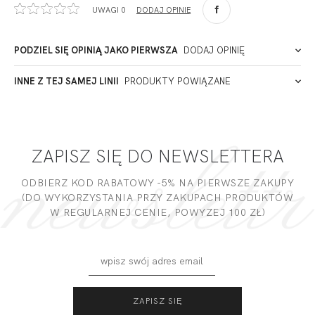
UWAGI 0
DODAJ OPINIĘ
90-057
Łódź
Polska
PODZIEL SIĘ OPINIĄ JAKO PIERWSZA
DODAJ OPINIĘ
ADRES PUNKTU KONTAKTOWEGO
INNE Z TEJ SAMEJ LINII
PRODUKTY POWIĄZANE
Miałeś już kontakt z naszym produktem? Zostaw opinię
- to dla Ciebie staramy się być najlepsi, a Twoje zdanie bardzo
PODMIOT ODPOWIEDZIALNY ZA WPROWADZENIE DO UE
nam w tym pomoże!
ZAPISZ SIĘ DO NEWSLETTERA
DODAJ OPINIĘ
ODBIERZ KOD RABATOWY -5% NA PIERWSZE ZAKUPY
(DO WYKORZYSTANIA PRZY ZAKUPACH PRODUKTÓW
W REGULARNEJ CENIE, POWYZEJ 100 ZŁ)
MADERA FIGI
MADERA FIGI