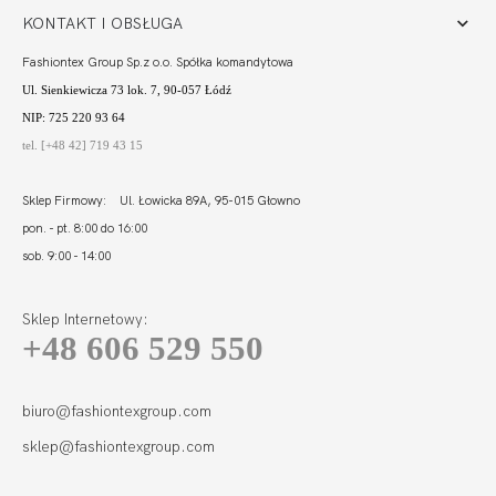
KONTAKT I OBSŁUGA
Fashiontex Group Sp.z o.o. Spółka komandytowa
Ul. Sienkiewicza 73 lok. 7, 90-057 Łódź
NIP: 725 220 93 64
tel. [+48 42] 719 43 15
Sklep Firmowy: Ul. Łowicka 89A, 95-015 Głowno
pon. - pt. 8:00 do 16:00
sob. 9:00 - 14:00
Sklep Internetowy:
+48 606 529 550
biuro@fashiontexgroup.com
sklep@fashiontexgroup.com