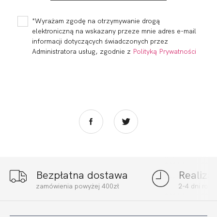
WYSOKI STAN
BIKINI GŁADKIE
GŁADKIE
CHABER
112,99
33,90 zł
97,99
29,40 zł
CZERWIEŃ
*Wyrażam zgodę na otrzymywanie drogą
elektroniczną na wskazany przeze mnie adres e-mail
informacji dotyczących świadczonych przez
Administratora usług, zgodnie z
Polityką Prywatności
Bezpłatna dostawa
Realiza
MADERA
MADERA FIGI
zamówienia powyżej 400zł
2-4 dni rob
BRAZYLIANY
WYSOKI STAN
WYSOKI STAN
GŁADKIE CHABER
112,99
33,90 zł
112,99
33,90 zł
GŁADKIE CHABER