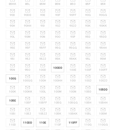
85KK
85L
85M
85N
85O
85P
85R
90D
90DD
90E
90F
90FF
90G
90GG
90H
90HH
90I
90J
90JJ
90K
90KK
90L
90M
90N
90O
90P
95D
95DD
95E
95F
95FF
95G
95GG
95H
95HH
95I
95J
95JJ
95K
95KK
95L
95M
100DD
95N
95O
100D
100E
100F
100FF
100G
100GG
100H
100HH
100I
100J
100JJ
105DD
100K
100KK
100L
100M
100N
105D
105E
105F
105FF
105G
105GG
105H
105HH
105I
105J
105JJ
105K
105KK
105L
105M
110DD
110E
110FF
110D
110F
110G
110GG