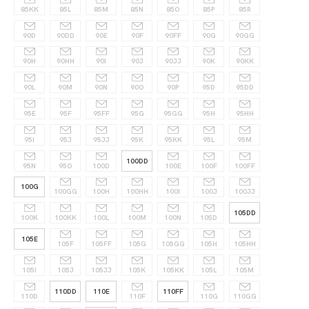
85KK
85L
85M
85N
85O
85P
85R
90D
90DD
90E
90F
90FF
90G
90GG
90H
90HH
90I
90J
90JJ
90K
90KK
90L
90M
90N
90O
90P
95D
95DD
95E
95F
95FF
95G
95GG
95H
95HH
95I
95J
95JJ
95K
95KK
95L
95M
100DD
95N
95O
100D
100E
100F
100FF
100G
100GG
100H
100HH
100I
100J
100JJ
105DD
100K
100KK
100L
100M
100N
105D
105E
105F
105FF
105G
105GG
105H
105HH
105I
105J
105JJ
105K
105KK
105L
105M
110DD
110E
110FF
110D
110F
110G
110GG