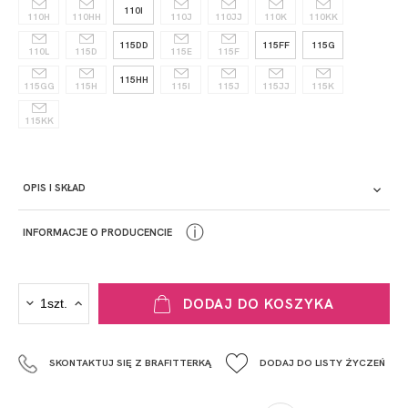
110I
110H
110HH
110J
110JJ
110K
110KK
115DD
115FF
115G
110L
115D
115E
115F
115HH
115GG
115H
115I
115J
115JJ
115K
115KK
OPIS I SKŁAD
ⓘ
INFORMACJE O PRODUCENCIE
PRODUCENT
DODAJ DO KOSZYKA
Krisline
Fashiontex Group Sp.z o.o. Spółka komandytowa
SKONTAKTUJ SIĘ Z BRAFITTERKĄ
DODAJ DO LISTY ŻYCZEŃ
+48 42 719 43 15
biuro@fashiontexgroup.com
Ul. Sienkiewicza 73 lok. 7,