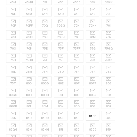
65H
65HH
65I
65J
65JJ
65K
65KK
65L
65M
65N
65O
65P
65R
70E
70F
70FF
70G
70GG
70H
70HH
70I
70J
70JJ
70K
70KK
70L
70M
70N
70O
70P
75E
75F
75FF
75G
75GG
75H
75HH
75I
75J
75JJ
75K
75KK
75L
75M
75N
75O
75P
75R
75S
75T
80D
80DD
80E
80F
80FF
80G
80GG
80H
80HH
80I
80J
80JJ
80K
80KK
80L
80M
80N
80O
80P
80R
85FF
80S
85D
85DD
85E
85F
85G
85GG
85H
85HH
85I
85J
85JJ
85K