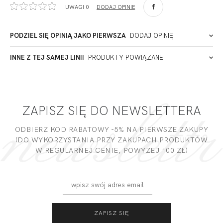
UWAGI 0
DODAJ OPINIĘ
90-057
Łódź
Polska
PODZIEL SIĘ OPINIĄ JAKO PIERWSZA
DODAJ OPINIĘ
ADRES PUNKTU KONTAKTOWEGO
INNE Z TEJ SAMEJ LINII
PRODUKTY POWIĄZANE
Miałeś już kontakt z naszym produktem? Zostaw opinię
- to dla Ciebie staramy się być najlepsi, a Twoje zdanie bardzo
PODMIOT ODPOWIEDZIALNY ZA WPROWADZENIE DO UE
nam w tym pomoże!
ZAPISZ SIĘ DO NEWSLETTERA
DODAJ OPINIĘ
ODBIERZ KOD RABATOWY -5% NA PIERWSZE ZAKUPY
(DO WYKORZYSTANIA PRZY ZAKUPACH PRODUKTÓW
W REGULARNEJ CENIE, POWYZEJ 100 ZŁ)
MADERA
MADERA