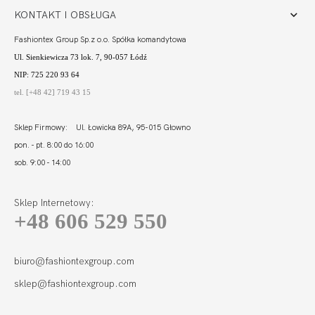
KONTAKT I OBSŁUGA
Fashiontex Group Sp.z o.o. Spółka komandytowa
Ul. Sienkiewicza 73 lok. 7, 90-057 Łódź
NIP: 725 220 93 64
tel. [+48 42] 719 43 15
Sklep Firmowy: Ul. Łowicka 89A, 95-015 Głowno
pon. - pt. 8:00 do 16:00
sob. 9:00 - 14:00
Sklep Internetowy:
+48 606 529 550
MADERA BODY
CHABER
229,99
69,00 zł
biuro@fashiontexgroup.com
sklep@fashiontexgroup.com