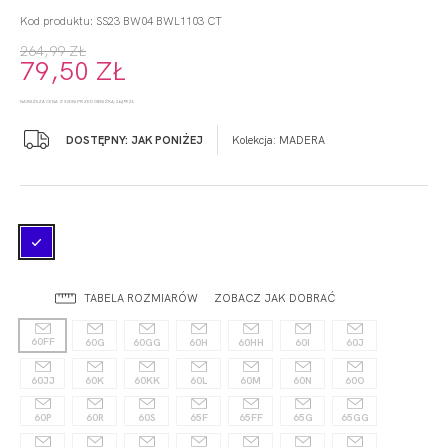
Kod produktu: SS23 BW04 BWL1103 CT
264,99 ZŁ
79,50 ZŁ
NAJNIŻSZA CENA Z 30 DNI PRZED OBNIŻKĄ: 264,99 ZŁ
DOSTĘPNY: JAK PONIŻEJ
Kolekcja:
MADERA
TABELA ROZMIARÓW
ZOBACZ JAK DOBRAĆ
60FF
60G
60GG
60H
60HH
60I
60J
60JJ
60K
60KK
60L
60M
60N
60O
60P
60R
60S
65F
65FF
65G
65GG