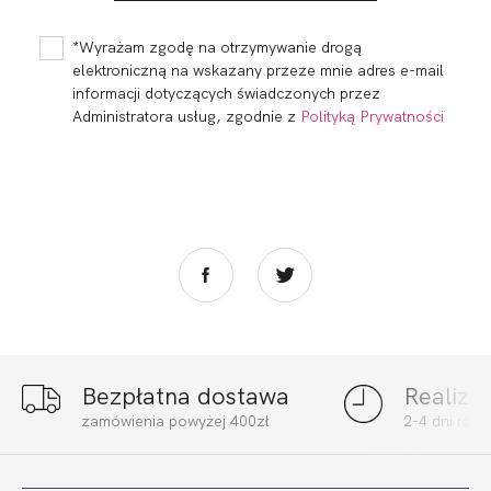
BALCONETTE MHM
BRASSIERE ROMA
CHABER
CHABER
245,99
73,80 zł
199,99
60,00 zł
*Wyrażam zgodę na otrzymywanie drogą
elektroniczną na wskazany przeze mnie adres e-mail
informacji dotyczących świadczonych przez
Administratora usług, zgodnie z
Polityką Prywatności
Bezpłatna dostawa
Realiza
MADERA
MADERA SOFT
zamówienia powyżej 400zł
2-4 dni rob
BRALETTE BIKINI
FULL CUP CHABER
CHABER
199,99
60,00 zł
264,99
79,50 zł