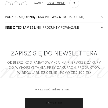
UWAGI 0
DODAJ OPINIĘ
90-057
Łódź
Polska
PODZIEL SIĘ OPINIĄ JAKO PIERWSZA
DODAJ OPINIĘ
ADRES PUNKTU KONTAKTOWEGO
INNE Z TEJ SAMEJ LINII
PRODUKTY POWIĄZANE
Miałeś już kontakt z naszym produktem? Zostaw opinię
- to dla Ciebie staramy się być najlepsi, a Twoje zdanie bardzo
PODMIOT ODPOWIEDZIALNY ZA WPROWADZENIE DO UE
nam w tym pomoże!
ZAPISZ SIĘ DO NEWSLETTERA
DODAJ OPINIĘ
ODBIERZ KOD RABATOWY -5% NA PIERWSZE ZAKUPY
(DO WYKORZYSTANIA PRZY ZAKUPACH PRODUKTÓW
W REGULARNEJ CENIE, POWYZEJ 100 ZŁ)
MADERA
MADERA