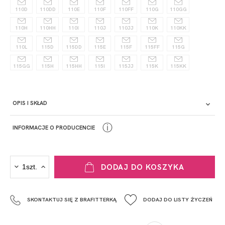
110D
110DD
110E
110F
110FF
110G
110GG
110H
110HH
110I
110J
110JJ
110K
110KK
110L
115D
115DD
115E
115F
115FF
115G
115GG
115H
115HH
115I
115JJ
115K
115KK
OPIS I SKŁAD
ⓘ
INFORMACJE O PRODUCENCIE
PRODUCENT
DODAJ DO KOSZYKA
Krisline
Fashiontex Group Sp.z o.o. Spółka komandytowa
SKONTAKTUJ SIĘ Z BRAFITTERKĄ
DODAJ DO LISTY ŻYCZEŃ
+48 42 719 43 15
biuro@fashiontexgroup.com
Ul. Sienkiewicza 73 lok. 7,