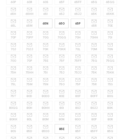
60P
60R
60S
65F
65FF
65G
65GG
65H
65HH
65I
65J
65JJ
65K
65KK
65N
65O
65P
65L
65M
65R
70E
70F
70FF
70G
70GG
70H
70HH
70I
70J
70JJ
70K
70KK
70L
70M
70N
70O
70P
75E
75F
75FF
75G
75GG
75H
75HH
75I
75J
75JJ
75K
75KK
75L
75M
75N
75O
75P
75R
75S
75T
80D
80DD
80E
80F
80FF
80G
80GG
80H
80HH
80I
80J
80JJ
80K
80KK
80L
80M
80N
80O
80P
80R
85E
80S
85D
85DD
85F
85FF
85G