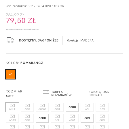
Kod produktu: SS23 BW04 BWL1103 OR
264,99 ZŁ
79,50 ZŁ
NAJNIŻSZA CENA Z 30 DNI PRZED OBNIŻKĄ: 264,99 ZŁ
DOSTĘPNY: JAK PONIŻEJ
Kolekcja:
MADERA
KOLOR:
POMARAŃCZ
ROZMIAR:
TABELA
ZOBACZ JAK
ROZMIARÓW
DOBRAĆ
60FF
60HH
60FF
60G
60GG
60H
60I
60J
60KK
60N
60JJ
60K
60L
60M
60O