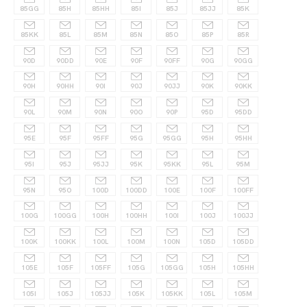
85GG
85H
85HH
85I
85J
85JJ
85K
85KK
85L
85M
85N
85O
85P
85R
90D
90DD
90E
90F
90FF
90G
90GG
90H
90HH
90I
90J
90JJ
90K
90KK
90L
90M
90N
90O
90P
95D
95DD
95E
95F
95FF
95G
95GG
95H
95HH
95I
95J
95JJ
95K
95KK
95L
95M
95N
95O
100D
100DD
100E
100F
100FF
100G
100GG
100H
100HH
100I
100J
100JJ
100K
100KK
100L
100M
100N
105D
105DD
105E
105F
105FF
105G
105GG
105H
105HH
105I
105J
105JJ
105K
105KK
105L
105M