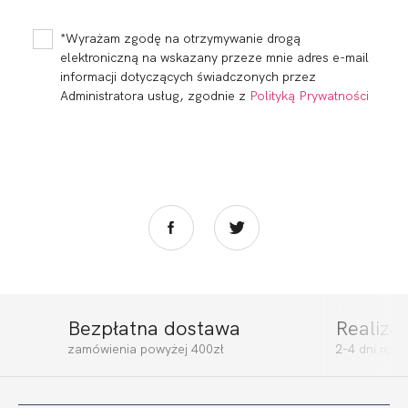
BALCONETTE MHM
BRASSIERE ROMA
CHABER
CHABER
245,99
73,80 zł
199,99
60,00 zł
*Wyrażam zgodę na otrzymywanie drogą
elektroniczną na wskazany przeze mnie adres e-mail
informacji dotyczących świadczonych przez
Administratora usług, zgodnie z
Polityką Prywatności
Bezpłatna dostawa
Realiza
MADERA
MADERA SOFT
zamówienia powyżej 400zł
2-4 dni rob
BRALETTE BIKINI
FULL CUP CHABER
CHABER
199,99
60,00 zł
264,99
79,50 zł