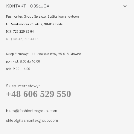
KONTAKT I OBSŁUGA
Fashiontex Group Sp.z o.o. Spółka komandytowa
Ul. Sienkiewicza 73 lok. 7, 90-057 Łódź
NIP: 725 220 93 64
tel. [+48 42] 719 43 15
Sklep Firmowy: Ul. Łowicka 89A, 95-015 Głowno
pon. - pt. 8:00 do 16:00
sob. 9:00 - 14:00
Sklep Internetowy:
+48 606 529 550
MADERA BODY
CHABER
229,99
69,00 zł
biuro@fashiontexgroup.com
sklep@fashiontexgroup.com