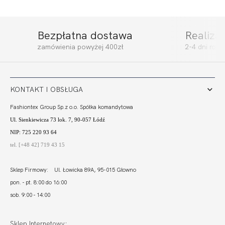
Bezpłatna dostawa
Realiza
zamówienia powyżej 400zł
2-4 dni rob
KONTAKT I OBSŁUGA
Fashiontex Group Sp.z o.o. Spółka komandytowa
Ul. Sienkiewicza 73 lok. 7, 90-057 Łódź
NIP: 725 220 93 64
tel. [+48 42] 719 43 15
Sklep Firmowy: Ul. Łowicka 89A, 95-015 Głowno
pon. - pt. 8:00 do 16:00
sob. 9:00 - 14:00
Sklep Internetowy: