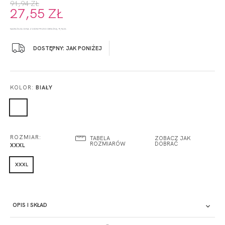
91,94 ZŁ
27,55 ZŁ
NAJNIŻSZA CENA Z 30 DNI PRZED OBNIŻKĄ: 91,94 ZŁ
DOSTĘPNY: JAK PONIŻEJ
KOLOR:
BIAŁY
ROZMIAR:
TABELA
ZOBACZ JAK
ROZMIARÓW
DOBRAĆ
XXXL
XXXL
OPIS I SKŁAD