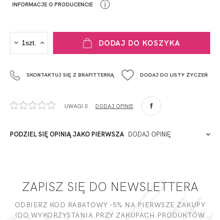
ⓘ
INFORMACJE O PRODUCENCIE
PRODUCENT
DODAJ DO KOSZYKA
Krisline
Fashiontex Group Sp.z o.o. Spółka komandytowa
SKONTAKTUJ SIĘ Z BRAFITTERKĄ
DODAJ DO LISTY ŻYCZEŃ
+48 42 719 43 15
biuro@fashiontexgroup.com
Ul. Sienkiewicza 73 lok. 7,
UWAGI 0
DODAJ OPINIĘ
90-057
Łódź
Polska
PODZIEL SIĘ OPINIĄ JAKO PIERWSZA
DODAJ OPINIĘ
ADRES PUNKTU KONTAKTOWEGO
Miałeś już kontakt z naszym produktem? Zostaw opinię
- to dla Ciebie staramy się być najlepsi, a Twoje zdanie bardzo
PODMIOT ODPOWIEDZIALNY ZA WPROWADZENIE DO UE
ZAPISZ SIĘ DO NEWSLETTERA
nam w tym pomoże!
Skład
ODBIERZ KOD RABATOWY -5% NA PIERWSZE ZAKUPY
(DO WYKORZYSTANIA PRZY ZAKUPACH PRODUKTÓW