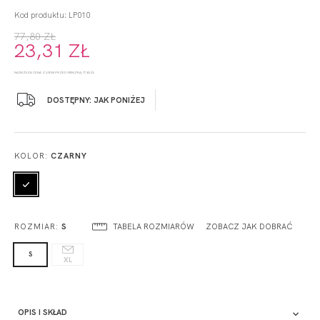
Kod produktu: LP010
77,80 ZŁ
23,31 ZŁ
NAJNIŻSZA CENA Z 30 DNI PRZED OBNIŻKĄ: 77,80 ZŁ
DOSTĘPNY: JAK PONIŻEJ
KOLOR:
CZARNY
TABELA ROZMIARÓW
ZOBACZ JAK DOBRAĆ
ROZMIAR:
S
S
XL
OPIS I SKŁAD