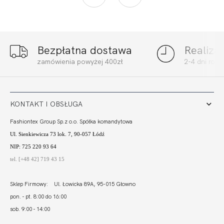
Bezpłatna dostawa
Realiza
zamówienia powyżej 400zł
2-4 dni rob
KONTAKT I OBSŁUGA
Fashiontex Group Sp.z o.o. Spółka komandytowa
Ul. Sienkiewicza 73 lok. 7, 90-057 Łódź
NIP: 725 220 93 64
tel. [+48 42] 719 43 15
Sklep Firmowy: Ul. Łowicka 89A, 95-015 Głowno
pon. - pt. 8:00 do 16:00
sob. 9:00 - 14:00