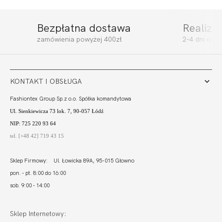
Bezpłatna dostawa
Realiza
zamówienia powyżej 400zł
2-4 dni rob
KONTAKT I OBSŁUGA
Fashiontex Group Sp.z o.o. Spółka komandytowa
Ul. Sienkiewicza 73 lok. 7, 90-057 Łódź
NIP: 725 220 93 64
tel. [+48 42] 719 43 15
Sklep Firmowy: Ul. Łowicka 89A, 95-015 Głowno
pon. - pt. 8:00 do 16:00
sob. 9:00 - 14:00
Sklep Internetowy: