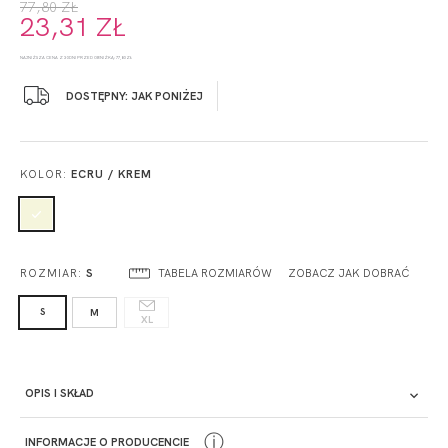
77,80 ZŁ
23,31 ZŁ
NAJNIŻSZA CENA Z 30 DNI PRZED OBNIŻKĄ: 77,80 ZŁ
DOSTĘPNY: JAK PONIŻEJ
KOLOR:
ECRU / KREM
TABELA ROZMIARÓW
ZOBACZ JAK DOBRAĆ
ROZMIAR:
S
S
M
XL
OPIS I SKŁAD
ⓘ
INFORMACJE O PRODUCENCIE