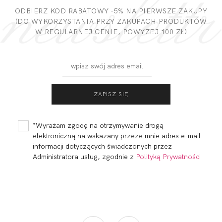
ODBIERZ KOD RABATOWY -5% NA PIERWSZE ZAKUPY
Miałeś już kontakt z naszym produktem? Zostaw opinię
(DO WYKORZYSTANIA PRZY ZAKUPACH PRODUKTÓW
- to dla Ciebie staramy się być najlepsi, a Twoje zdanie bardzo
W REGULARNEJ CENIE, POWYZEJ 100 ZŁ)
nam w tym pomoże!
DODAJ OPINIĘ
MYSTERY PAS DO
POŃCZOCH
197,99
138,59 zł
*Wyrażam zgodę na otrzymywanie drogą
elektroniczną na wskazany przeze mnie adres e-mail
informacji dotyczących świadczonych przez
Administratora usług, zgodnie z
Polityką Prywatności