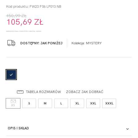
Kod produktu: FW23 F06 LP013 NB
150,99 ZŁ
105,69 ZŁ
NAJNIŻSZA CENA Z 30 DNI PRZED OBNIŻKĄ: 143,44 ZŁ
DOSTĘPNY: JAK PONIŻEJ
Kolekcja:
MYSTERY
TABELA ROZMIARÓW
ZOBACZ JAK DOBRAĆ
S
M
L
XL
XXL
XXXL
XS
OPIS I SKŁAD