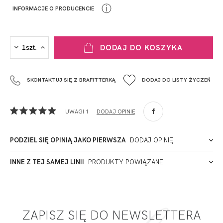
ⓘ
INFORMACJE O PRODUCENCIE
PRODUCENT
DODAJ DO KOSZYKA
Krisline
Fashiontex Group Sp.z o.o. Spółka komandytowa
SKONTAKTUJ SIĘ Z BRAFITTERKĄ
DODAJ DO LISTY ŻYCZEŃ
+48 42 719 43 15
biuro@fashiontexgroup.com
Ul. Sienkiewicza 73 lok. 7,
UWAGI 1
DODAJ OPINIĘ
90-057
Łódź
Polska
PODZIEL SIĘ OPINIĄ JAKO PIERWSZA
DODAJ OPINIĘ
ADRES PUNKTU KONTAKTOWEGO
INNE Z TEJ SAMEJ LINII
PRODUKTY POWIĄZANE
PODMIOT ODPOWIEDZIALNY ZA WPROWADZENIE DO UE
2024-07-01
S.E
ZAPISZ SIĘ DO NEWSLETTERA
Mega wygodne majteczki, i bardzo efektowne.