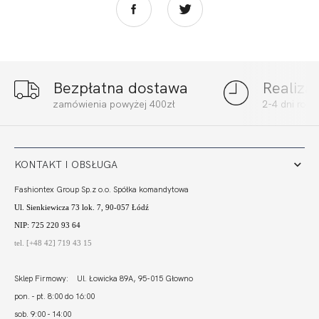
Bezpłatna dostawa
Realiza
zamówienia powyżej 400zł
2-4 dni rob
KONTAKT I OBSŁUGA
Fashiontex Group Sp.z o.o. Spółka komandytowa
Ul. Sienkiewicza 73 lok. 7, 90-057 Łódź
NIP: 725 220 93 64
tel. [+48 42] 719 43 15
Sklep Firmowy: Ul. Łowicka 89A, 95-015 Głowno
pon. - pt. 8:00 do 16:00
sob. 9:00 - 14:00