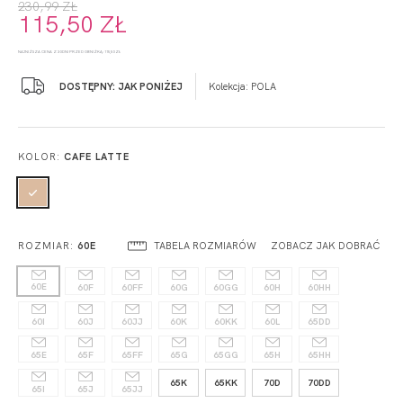
230,99 ZŁ
115,50 ZŁ
NAJNIŻSZA CENA Z 30 DNI PRZED OBNIŻKĄ: 115,50 ZŁ
DOSTĘPNY: JAK PONIŻEJ
Kolekcja:
POLA
KOLOR:
CAFE LATTE
TABELA ROZMIARÓW
ZOBACZ JAK DOBRAĆ
ROZMIAR:
60E
60E
60F
60FF
60G
60GG
60H
60HH
60I
60J
60JJ
60K
60KK
60L
65DD
65E
65F
65FF
65G
65GG
65H
65HH
65K
65KK
70D
70DD
65I
65J
65JJ