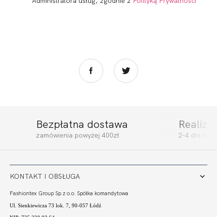
Administratora usług, zgodnie z
Polityką Prywatności
Bezpłatna dostawa
Realiza
POLA BRA ULTRA
POLA FIGI
zamówienia powyżej 400zł
2-4 dni rob
264,99
132,50 zł
119,99
60,00 zł
KONTAKT I OBSŁUGA
Fashiontex Group Sp.z o.o. Spółka komandytowa
Ul. Sienkiewicza 73 lok. 7, 90-057 Łódź