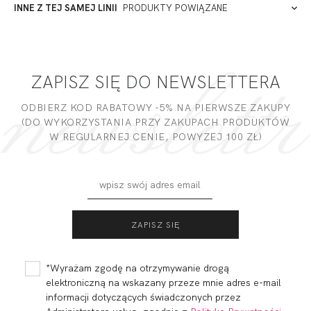
ADRES PUNKTU KONTAKTOWEGO
INNE Z TEJ SAMEJ LINII
PRODUKTY POWIĄZANE
Miałeś już kontakt z naszym produktem? Zostaw opinię
- to dla Ciebie staramy się być najlepsi, a Twoje zdanie bardzo
PODMIOT ODPOWIEDZIALNY ZA WPROWADZENIE DO UE
nam w tym pomoże!
ZAPISZ SIĘ DO NEWSLETTERA
DODAJ OPINIĘ
ODBIERZ KOD RABATOWY -5% NA PIERWSZE ZAKUPY
(DO WYKORZYSTANIA PRZY ZAKUPACH PRODUKTÓW
W REGULARNEJ CENIE, POWYZEJ 100 ZŁ)
POLA
POLA BRASSIERE S
BALCONETTE MHM
CLASS
264,91 zł
229,99
115,00 zł
*Wyrażam zgodę na otrzymywanie drogą
elektroniczną na wskazany przeze mnie adres e-mail
informacji dotyczących świadczonych przez