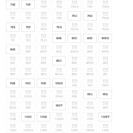
70E
70F
70FF
70G
70GG
70H
70HH
75C
75D
70I
70J
70JJ
70K
75DD
75E
75F
75G
75FF
75GG
75H
75HH
80B
80C
80D
80DD
75I
75J
75JJ
80E
80F
80FF
80G
80GG
80H
80HH
85C
80I
80J
85B
85D
85DD
85E
85F
85FF
85G
85GG
85H
85HH
85I
90B
90C
90D
90DD
90E
90F
90FF
95C
95D
90G
90GG
90H
90HH
95B
95FF
95DD
95E
95F
95G
95GG
95H
100C
100D
100FF
100B
100DD
100E
100F
100G
100GG
105B
105C
105D
105DD
105E