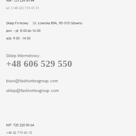
NIP: 725 220 93 64
tel. [+48 42] 719 43 15
Sklep Firmowy: Ul. Łowicka 89A, 95-015 Głowno
pon. - pt. 8:00 do 16:00
sob. 9:00 - 14:00
Sklep Internetowy:
+48 606 529 550
POLA HALF CUP
SOFT
230,99
115,50 zł
biuro@fashiontexgroup.com
sklep@fashiontexgroup.com
NIP: 725 220 93 64
+48 42 719 43 15