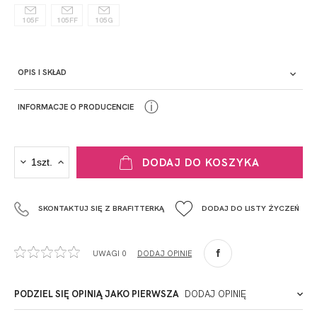
105F
105FF
105G
OPIS I SKŁAD
ⓘ
INFORMACJE O PRODUCENCIE
PRODUCENT
DODAJ DO KOSZYKA
Krisline
Fashiontex Group Sp.z o.o. Spółka komandytowa
SKONTAKTUJ SIĘ Z BRAFITTERKĄ
DODAJ DO LISTY ŻYCZEŃ
+48 42 719 43 15
biuro@fashiontexgroup.com
Ul. Sienkiewicza 73 lok. 7,
UWAGI 0
DODAJ OPINIĘ
90-057
Łódź
Polska
PODZIEL SIĘ OPINIĄ JAKO PIERWSZA
DODAJ OPINIĘ