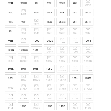
90H
90HH
90I
90J
90JJ
90K
90KK
90L
90N
90O
90P
95D
95DD
90M
95E
95F
95G
95GG
95H
95HH
95FF
95I
95J
95JJ
95K
95KK
95L
95M
95N
100D
100DD
100FF
95O
100E
100F
100G
100GG
100H
100HH
100I
100J
100JJ
100K
100KK
100L
100M
100N
105D
105DD
105E
105F
105FF
105G
105GG
105H
105HH
105I
105L
105M
105J
105JJ
105K
105KK
110D
110DD
110E
110F
110FF
110G
110GG
110H
110HH
110I
110J
110JJ
110K
110KK
115D
115E
115F
110L
115DD
115FF
115G