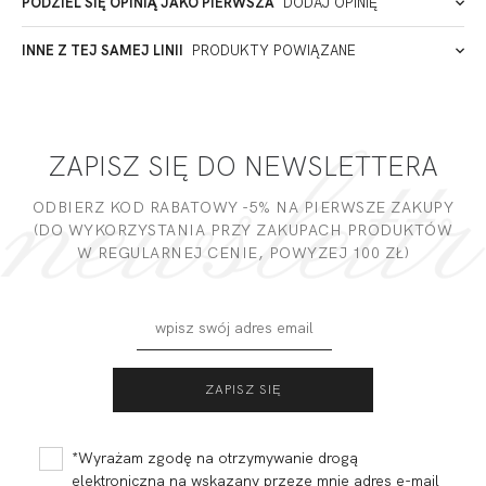
PODZIEL SIĘ OPINIĄ JAKO PIERWSZA
DODAJ OPINIĘ
ADRES PUNKTU KONTAKTOWEGO
INNE Z TEJ SAMEJ LINII
PRODUKTY POWIĄZANE
Miałeś już kontakt z naszym produktem? Zostaw opinię
- to dla Ciebie staramy się być najlepsi, a Twoje zdanie bardzo
PODMIOT ODPOWIEDZIALNY ZA WPROWADZENIE DO UE
nam w tym pomoże!
ZAPISZ SIĘ DO NEWSLETTERA
DODAJ OPINIĘ
ODBIERZ KOD RABATOWY -5% NA PIERWSZE ZAKUPY
(DO WYKORZYSTANIA PRZY ZAKUPACH PRODUKTÓW
W REGULARNEJ CENIE, POWYZEJ 100 ZŁ)
SIMPLE BRALETTE
SIMPLE BRALETTE
LONGLINE
286,00 zł
322,00 zł
*Wyrażam zgodę na otrzymywanie drogą
elektroniczną na wskazany przeze mnie adres e-mail