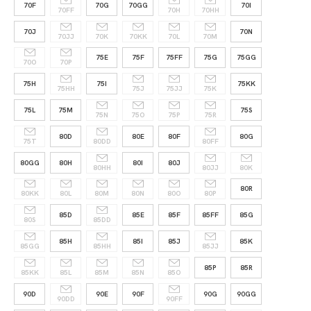
70F
70G
70GG
70I
70FF
70H
70HH
70J
70N
70JJ
70K
70KK
70L
70M
75E
75F
75FF
75G
75GG
70O
70P
75H
75I
75KK
75HH
75J
75JJ
75K
75L
75M
75S
75N
75O
75P
75R
80D
80E
80F
80G
75T
80DD
80FF
80GG
80H
80I
80J
80HH
80JJ
80K
80R
80KK
80L
80M
80N
80O
80P
85D
85E
85F
85FF
85G
80S
85DD
85H
85I
85J
85K
85GG
85HH
85JJ
85P
85R
85KK
85L
85M
85N
85O
90D
90E
90F
90G
90GG
90DD
90FF