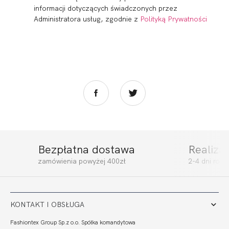
informacji dotyczących świadczonych przez
Administratora usług, zgodnie z
Polityką Prywatności
Bezpłatna dostawa
Realiza
SIMPLE SOFT FULL
SIMPLE SOFT PRO
zamówienia powyżej 400zł
2-4 dni rob
CUP
COMFORT
303,99 zł
308,00 zł
KONTAKT I OBSŁUGA
Fashiontex Group Sp.z o.o. Spółka komandytowa