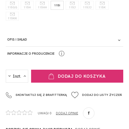
115I
115GG
115H
115HH
115J
115JJ
115K
115KK
OPIS I SKŁAD
ⓘ
INFORMACJE O PRODUCENCIE
PRODUCENT
DODAJ DO KOSZYKA
Krisline
Fashiontex Group Sp.z o.o. Spółka komandytowa
SKONTAKTUJ SIĘ Z BRAFITTERKĄ
DODAJ DO LISTY ŻYCZEŃ
+48 42 719 43 15
biuro@fashiontexgroup.com
Ul. Sienkiewicza 73 lok. 7,
UWAGI 0
DODAJ OPINIĘ
90-057
Łódź
Polska