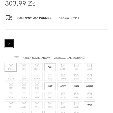
303,99 ZŁ
DOSTĘPNY: JAK PONIŻEJ
Kolekcja:
SIMPLE
TABELA ROZMIARÓW
ZOBACZ JAK DOBRAĆ
60H
60FF
60G
60GG
60HH
60I
60J
60JJ
60K
60KK
60L
60M
60N
60O
65F
65FF
65G
65GG
60P
60R
60S
65H
65HH
65I
65J
65JJ
65K
65KK
70E
65L
65M
65N
65O
65P
65R