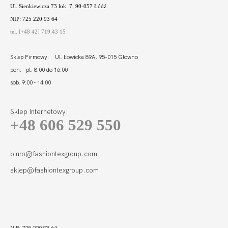
Ul. Sienkiewicza 73 lok. 7, 90-057 Łódź
NIP: 725 220 93 64
tel. [+48 42] 719 43 15
Sklep Firmowy: Ul. Łowicka 89A, 95-015 Głowno
pon. - pt. 8:00 do 16:00
sob. 9:00 - 14:00
Sklep Internetowy:
+48 606 529 550
SIMPLE BODY
SOFT FULL CUP
395,00 zł
biuro@fashiontexgroup.com
sklep@fashiontexgroup.com
NIP: 725 220 93 64