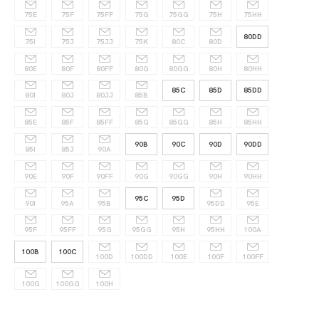
75E
75F
75FF
75G
75GG
75H
75HH
80DD
75I
75J
75JJ
75K
80C
80D
80E
80F
80FF
80G
80GG
80H
80HH
85C
85D
85DD
80I
80J
80JJ
85B
85E
85F
85FF
85G
85GG
85H
85HH
90B
90C
90D
90DD
85I
85J
90A
90E
90F
90FF
90G
90GG
90H
90HH
95C
95D
90I
95A
95B
95DD
95E
95F
95FF
95G
95GG
95H
95HH
100A
100B
100C
100D
100DD
100E
100F
100FF
100G
100GG
100H