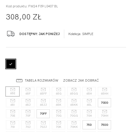
Kod produktu: FW24 F09 L0407 BL
308,00 ZŁ
DOSTĘPNY: JAK PONIŻEJ
Kolekcja:
SIMPLE
TABELA ROZMIARÓW
ZOBACZ JAK DOBRAĆ
65E
65F
65FF
65G
65GG
65H
65HH
70DD
65I
65J
65JJ
65K
65KK
65L
70FF
70E
70F
70G
70GG
70H
70HH
75D
75DD
70I
70J
70JJ
70K
70KK