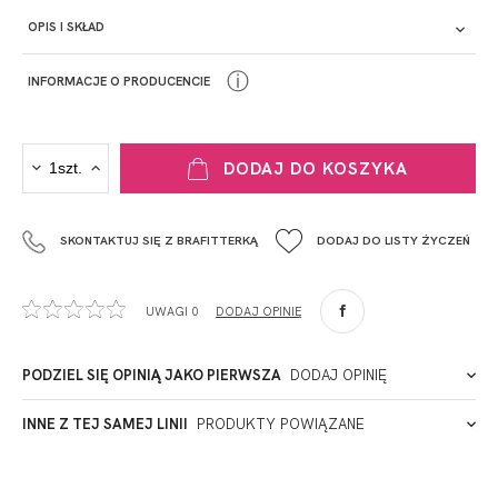
OPIS I SKŁAD
ⓘ
INFORMACJE O PRODUCENCIE
PRODUCENT
DODAJ DO KOSZYKA
Krisline
Fashiontex Group Sp.z o.o. Spółka komandytowa
SKONTAKTUJ SIĘ Z BRAFITTERKĄ
DODAJ DO LISTY ŻYCZEŃ
+48 42 719 43 15
biuro@fashiontexgroup.com
Ul. Sienkiewicza 73 lok. 7,
UWAGI 0
DODAJ OPINIĘ
90-057
Łódź
Polska
PODZIEL SIĘ OPINIĄ JAKO PIERWSZA
DODAJ OPINIĘ
ADRES PUNKTU KONTAKTOWEGO
INNE Z TEJ SAMEJ LINII
PRODUKTY POWIĄZANE
Miałeś już kontakt z naszym produktem? Zostaw opinię
- to dla Ciebie staramy się być najlepsi, a Twoje zdanie bardzo
PODMIOT ODPOWIEDZIALNY ZA WPROWADZENIE DO UE
nam w tym pomoże!