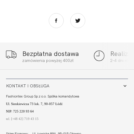
Bezpłatna dostawa
Realiza
SIMPLE SOFT FULL
SIMPLE SOFT PRO
zamówienia powyżej 400zł
2-4 dni rob
CUP
COMFORT
303,99 zł
308,00 zł
KONTAKT I OBSŁUGA
Fashiontex Group Sp.z o.o. Spółka komandytowa
Ul. Sienkiewicza 73 lok. 7, 90-057 Łódź
NIP: 725 220 93 64
tel. [+48 42] 719 43 15
Sklep Firmowy: Ul. Łowicka 89A, 95-015 Głowno