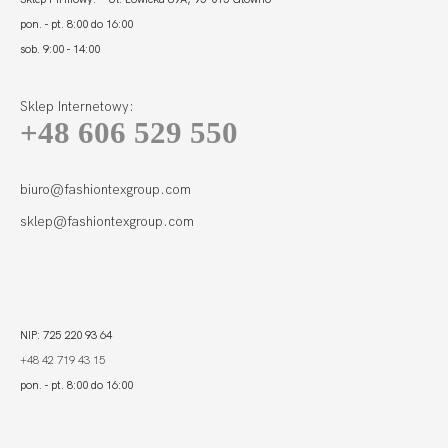
pon. - pt. 8:00 do 16:00
sob. 9:00 - 14:00
Sklep Internetowy:
+48 606 529 550
SIMPLE BODY
SOFT FULL CUP
395,00 zł
biuro@fashiontexgroup.com
sklep@fashiontexgroup.com
NIP: 725 220 93 64
+48 42 719 43 15
pon. - pt. 8:00 do 16:00