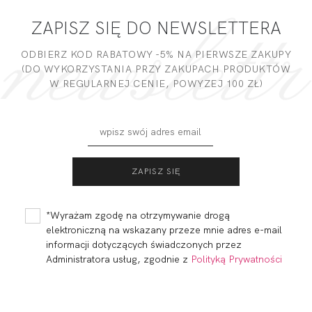
ZAPISZ SIĘ DO NEWSLETTERA
DODAJ OPINIĘ
ODBIERZ KOD RABATOWY -5% NA PIERWSZE ZAKUPY
(DO WYKORZYSTANIA PRZY ZAKUPACH PRODUKTÓW
W REGULARNEJ CENIE, POWYZEJ 100 ZŁ)
SIMPLE BRALETTE
SIMPLE BRALETTE
LONGLINE
286,00 zł
322,00 zł
*Wyrażam zgodę na otrzymywanie drogą
elektroniczną na wskazany przeze mnie adres e-mail
informacji dotyczących świadczonych przez
Administratora usług, zgodnie z
Polityką Prywatności