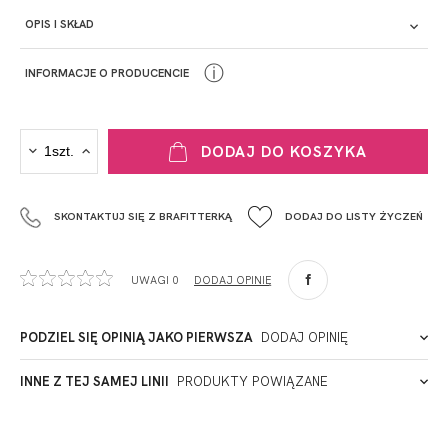
OPIS I SKŁAD
ⓘ
INFORMACJE O PRODUCENCIE
PRODUCENT
DODAJ DO KOSZYKA
Krisline
Fashiontex Group Sp.z o.o. Spółka komandytowa
SKONTAKTUJ SIĘ Z BRAFITTERKĄ
DODAJ DO LISTY ŻYCZEŃ
+48 42 719 43 15
biuro@fashiontexgroup.com
Ul. Sienkiewicza 73 lok. 7,
UWAGI 0
DODAJ OPINIĘ
90-057
Łódź
Polska
PODZIEL SIĘ OPINIĄ JAKO PIERWSZA
DODAJ OPINIĘ
ADRES PUNKTU KONTAKTOWEGO
INNE Z TEJ SAMEJ LINII
PRODUKTY POWIĄZANE
Miałeś już kontakt z naszym produktem? Zostaw opinię
- to dla Ciebie staramy się być najlepsi, a Twoje zdanie bardzo
PODMIOT ODPOWIEDZIALNY ZA WPROWADZENIE DO UE
nam w tym pomoże!