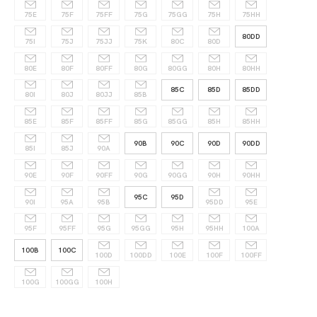
75E
75F
75FF
75G
75GG
75H
75HH
80DD
75I
75J
75JJ
75K
80C
80D
80E
80F
80FF
80G
80GG
80H
80HH
85C
85D
85DD
80I
80J
80JJ
85B
85E
85F
85FF
85G
85GG
85H
85HH
90B
90C
90D
90DD
85I
85J
90A
90E
90F
90FF
90G
90GG
90H
90HH
95C
95D
90I
95A
95B
95DD
95E
95F
95FF
95G
95GG
95H
95HH
100A
100B
100C
100D
100DD
100E
100F
100FF
100G
100GG
100H