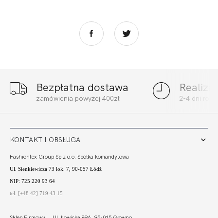
Bezpłatna dostawa
Realiza
SIMPLE STRINGO
SIMPLE STRINGI
zamówienia powyżej 400zł
2-4 dni rob
SZORTY BIKINI
WYSOKI STAN
105,01 zł
122,00 zł
KONTAKT I OBSŁUGA
Fashiontex Group Sp.z o.o. Spółka komandytowa
Ul. Sienkiewicza 73 lok. 7, 90-057 Łódź
NIP: 725 220 93 64
tel. [+48 42] 719 43 15
Sklep Firmowy: Ul. Łowicka 89A, 95-015 Głowno