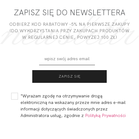
ZAPISZ SIĘ DO NEWSLETTERA
DODAJ OPINIĘ
ODBIERZ KOD RABATOWY -5% NA PIERWSZE ZAKUPY
(DO WYKORZYSTANIA PRZY ZAKUPACH PRODUKTÓW
W REGULARNEJ CENIE, POWYZEJ 100 ZŁ)
SIMPLE FIGI
SIMPLE FIGI
WYSOKI STAN
117,99 zł
127,00 zł
*Wyrażam zgodę na otrzymywanie drogą
elektroniczną na wskazany przeze mnie adres e-mail
informacji dotyczących świadczonych przez
Administratora usług, zgodnie z
Polityką Prywatności