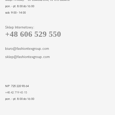
pon. - pt. 8:00 do 16:00
sob. 9:00 - 14:00
Sklep Internetowy:
+48 606 529 550
SIMPLE FIGI MAXI
138,01 zł
biuro@fashiontexgroup.com
sklep@fashiontexgroup.com
NIP: 725 220 93 64
+48 42 719 43 15
pon. - pt. 8:00 do 16:00