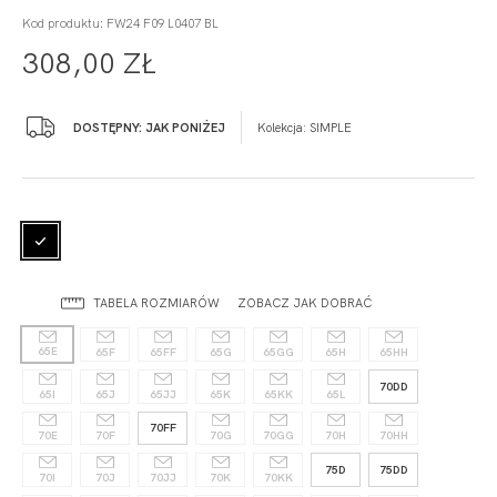
Kod produktu: FW24 F09 L0407 BL
308,00 ZŁ
DOSTĘPNY: JAK PONIŻEJ
Kolekcja:
SIMPLE
TABELA ROZMIARÓW
ZOBACZ JAK DOBRAĆ
65E
65F
65FF
65G
65GG
65H
65HH
70DD
65I
65J
65JJ
65K
65KK
65L
70FF
70E
70F
70G
70GG
70H
70HH
75D
75DD
70I
70J
70JJ
70K
70KK