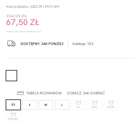
Kod produktu: SS23 09 LP013 WH
134,99 ZŁ
67,50 ZŁ
NAJNIŻSZA CENA Z 30 DNI PRZED OBNIŻKĄ: 67,50 ZŁ
DOSTĘPNY: JAK PONIŻEJ
Kolekcja:
YES
TABELA ROZMIARÓW
ZOBACZ JAK DOBRAĆ
XS
S
M
L
XL
XXL
XXXL
XXXXL