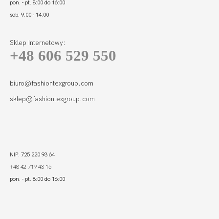
pon. - pt. 8:00 do 16:00
sob. 9:00 - 14:00
Sklep Internetowy:
+48 606 529 550
YES FIGI
129,99
65,00 zł
biuro@fashiontexgroup.com
sklep@fashiontexgroup.com
NIP: 725 220 93 64
+48 42 719 43 15
pon. - pt. 8:00 do 16:00