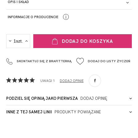
OPIS I SKŁAD
ⓘ
INFORMACJE O PRODUCENCIE
PRODUCENT
DODAJ DO KOSZYKA
Krisline
Fashiontex Group Sp.z o.o. Spółka komandytowa
SKONTAKTUJ SIĘ Z BRAFITTERKĄ
DODAJ DO LISTY ŻYCZEŃ
+48 42 719 43 15
biuro@fashiontexgroup.com
Ul. Sienkiewicza 73 lok. 7,
UWAGI 1
DODAJ OPINIĘ
90-057
Łódź
Polska
PODZIEL SIĘ OPINIĄ JAKO PIERWSZA
DODAJ OPINIĘ
ADRES PUNKTU KONTAKTOWEGO
INNE Z TEJ SAMEJ LINII
PRODUKTY POWIĄZANE
PODMIOT ODPOWIEDZIALNY ZA WPROWADZENIE DO UE
2026-06-18
Marek11139