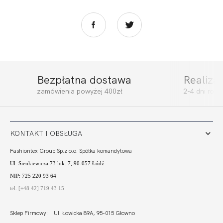
Bezpłatna dostawa
Realiza
YES HALF CUP
YES FIGI WYSOKI
zamówienia powyżej 400zł
2-4 dni rob
SOFT
STAN
249,99
125,00 zł
139,99
70,00 zł
KONTAKT I OBSŁUGA
Fashiontex Group Sp.z o.o. Spółka komandytowa
Ul. Sienkiewicza 73 lok. 7, 90-057 Łódź
NIP: 725 220 93 64
tel. [+48 42] 719 43 15
Sklep Firmowy: Ul. Łowicka 89A, 95-015 Głowno