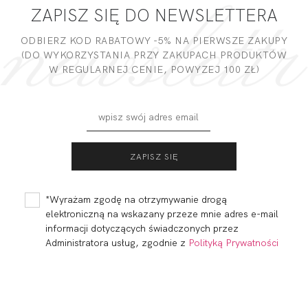
ZAPISZ SIĘ DO NEWSLETTERA
Witam. Powiem tak, tyłeczek partnerki w nich wyglądają
super. Materiał miły w dotyku. Polecam kupować
partnerką.
ODBIERZ KOD RABATOWY -5% NA PIERWSZE ZAKUPY
(DO WYKORZYSTANIA PRZY ZAKUPACH PRODUKTÓW
W REGULARNEJ CENIE, POWYZEJ 100 ZŁ)
Miałeś już kontakt z naszym produktem? Zostaw opinię
- to dla Ciebie staramy się być najlepsi, a Twoje zdanie bardzo
nam w tym pomoże!
DODAJ OPINIĘ
YES BRASSIERE S-
YES BALCONETTE
CLASS
MHM
229,99
115,00 zł
264,99
132,50 zł
*Wyrażam zgodę na otrzymywanie drogą
elektroniczną na wskazany przeze mnie adres e-mail
informacji dotyczących świadczonych przez
Administratora usług, zgodnie z
Polityką Prywatności