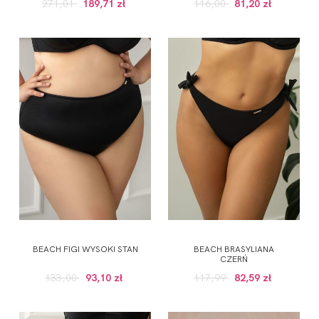
271,01
189,71 zł
116,00
81,20 zł
BEACH FIGI WYSOKI STAN
BEACH BRASYLIANA
CZERŃ
133,00
93,10 zł
117,99
82,59 zł