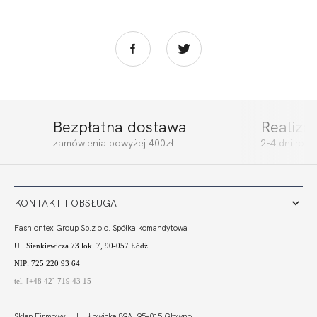
Bezpłatna dostawa
Realiza
zamówienia powyżej 400zł
2-4 dni rob
KONTAKT I OBSŁUGA
Fashiontex Group Sp.z o.o. Spółka komandytowa
Ul. Sienkiewicza 73 lok. 7, 90-057 Łódź
NIP: 725 220 93 64
tel. [+48 42] 719 43 15
Sklep Firmowy: Ul. Łowicka 89A, 95-015 Głowno