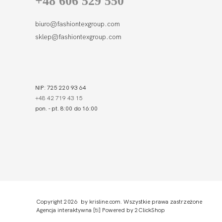
+48 606 529 550
biuro@fashiontexgroup.com
sklep@fashiontexgroup.com
NIP: 725 220 93 64
+48 42 719 43 15
pon. - pt. 8:00 do 16:00
Copyright 2026 by krisline.com. Wszystkie prawa zastrzeżone
Agencja interaktywna
[ti]
Powered by
2ClickShop