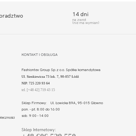
14 dni
doradztwo
na zwrot
(nie ma wymian)
KONTAKT I OBSŁUGA
Fashiontex Group Sp.z o.o. Spółka komandytowa
Ul. Sienkiewicza 73 lok. 7, 90-057 Łódź
NIP: 725 220 93 64
tel. [+48 42] 719 43 15
Sklep Firmowy: Ul. Łowicka 89A, 95-015 Głowno
pon. - pt. 8:00 do 16:00
sob. 9:00 - 14:00
łeczności
Sklep Internetowy: