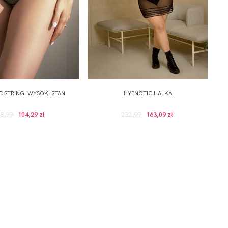
 STRINGI WYSOKI STAN
HYPNOTIC HALKA
48,99
104,29 zł
232,99
163,09 zł