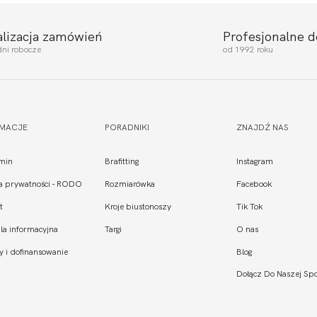
alizacja zamówień
Profesjonalne 
dni robocze
od 1992 roku
RMACJE
PORADNIKI
ZNAJDŹ NAS
min
Brafitting
Instagram
ka prywatności - RODO
Rozmiarówka
Facebook
t
Kroje biustonoszy
Tik Tok
la informacyjna
Targi
O nas
y i dofinansowanie
Blog
Dołącz Do Naszej Spo