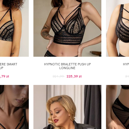
IERE SMART
HYPNOTIC BRALETTE PUSH UP
HYP
UP
LONGLINE
,79 zł
321,99
225,39 zł
3