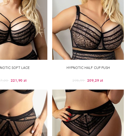
NOTIC SOFT LACE
HYPNOTIC HALF CUP PUSH
17,00
221,90 zł
298,99
209,29 zł