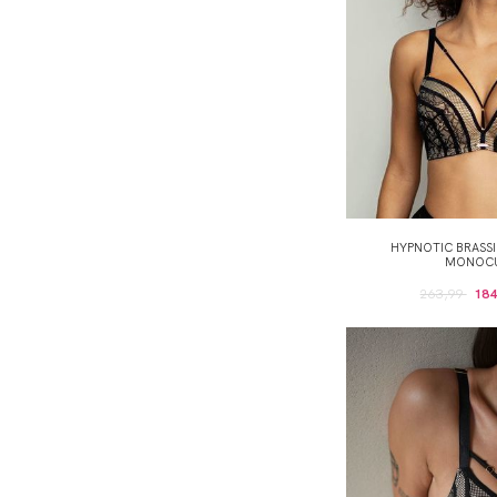
HYPNOTIC BRASS
MONOC
263,99
184