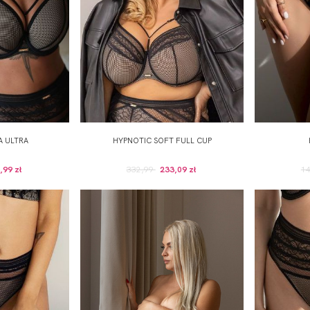
A ULTRA
HYPNOTIC SOFT FULL CUP
,99 zł
332,99
233,09 zł
1