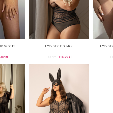
GO SZORTY
HYPNOTIC FIGI MAXI
HYPNOTIC
,89 zł
168,99
118,29 zł
1