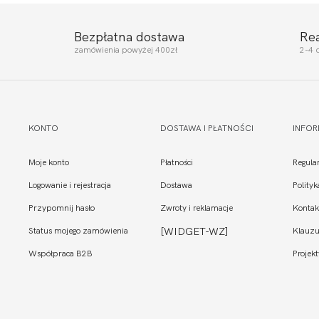
Bezpłatna dostawa
Re
zamówienia powyżej 400zł
2-4 
KONTO
DOSTAWA I PŁATNOŚCI
INFO
Moje konto
Płatności
Regula
Logowanie i rejestracja
Dostawa
Polity
Przypomnij hasło
Zwroty i reklamacje
Kontak
Status mojego zamówienia
[WIDGET-WZ]
Klauzu
Współpraca B2B
Projekt