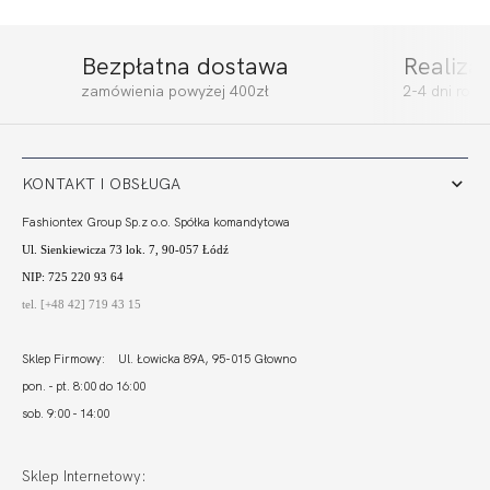
Bezpłatna dostawa
Realiza
zamówienia powyżej 400zł
2-4 dni rob
KONTAKT I OBSŁUGA
Fashiontex Group Sp.z o.o. Spółka komandytowa
Ul. Sienkiewicza 73 lok. 7, 90-057 Łódź
NIP: 725 220 93 64
tel. [+48 42] 719 43 15
Sklep Firmowy: Ul. Łowicka 89A, 95-015 Głowno
pon. - pt. 8:00 do 16:00
sob. 9:00 - 14:00
Sklep Internetowy: