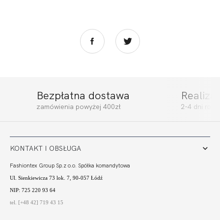
Bezpłatna dostawa
Realiza
zamówienia powyżej 400zł
2-4 dni rob
KONTAKT I OBSŁUGA
Fashiontex Group Sp.z o.o. Spółka komandytowa
Ul. Sienkiewicza 73 lok. 7, 90-057 Łódź
NIP: 725 220 93 64
tel. [+48 42] 719 43 15