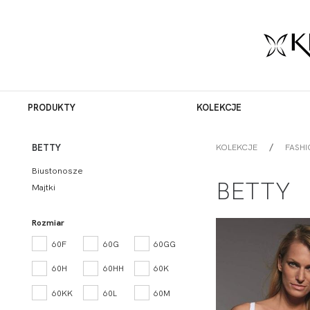
PRODUKTY
KOLEKCJE
KOLEKCJE
FASHI
BETTY
Biustonosze
BETTY
Majtki
Rozmiar
60F
60G
60GG
60H
60HH
60K
60KK
60L
60M