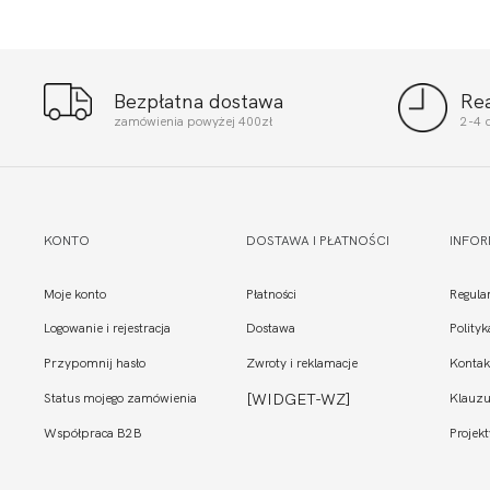
Bezpłatna dostawa
Re
zamówienia powyżej 400zł
2-4 
KONTO
DOSTAWA I PŁATNOŚCI
INFO
Moje konto
Płatności
Regula
Logowanie i rejestracja
Dostawa
Polity
Przypomnij hasło
Zwroty i reklamacje
Kontak
Status mojego zamówienia
[WIDGET-WZ]
Klauzu
Współpraca B2B
Projekt