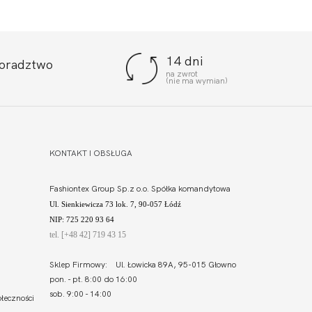
14 dni
doradztwo
na zwrot
(nie ma wymian)
KONTAKT I OBSŁUGA
Fashiontex Group Sp.z o.o. Spółka komandytowa
Ul. Sienkiewicza 73 lok. 7, 90-057 Łódź
NIP: 725 220 93 64
tel. [+48 42] 719 43 15
Sklep Firmowy: Ul. Łowicka 89A, 95-015 Głowno
pon. - pt. 8:00 do 16:00
sob. 9:00 - 14:00
łeczności