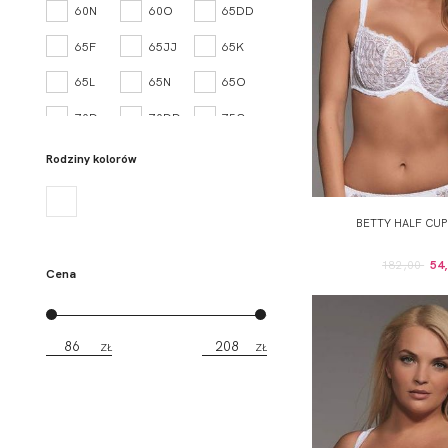
60N
60O
65DD
65F
65JJ
65K
65L
65N
65O
70D
70DD
75C
75D
80B
80C
Rodziny kolorów
XS
S
M
BETTY HALF CUP
L
XL
182,00
54,
Cena
ZŁ
ZŁ