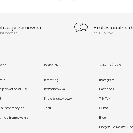
alizacja zamówień
Profesjonalne 
dni robocze
od 1992 roku
RMACJE
PORADNIKI
ZNAJDŹ NAS
min
Brafitting
Instagram
ka prywatności - RODO
Rozmiarówka
Facebook
t
Kroje biustonoszy
Tik Tok
la informacyjna
Targi
O nas
y i dofinansowanie
Blog
Dołącz Do Naszej Spo