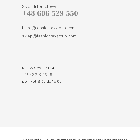
Sklep Internetowy:
+48 606 529 550
biuro@fashiontexgroup.com
sklep@fashiontexgroup.com
NIP: 725 220 93 64
+48 42 719 43 15
pon. - pt. 8:00 do 16:00
Copyright 2026 by krisline.com. Wszystkie prawa zastrzeżone