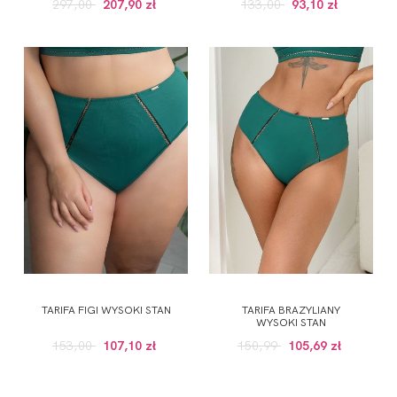
297,00
207,90 zł
133,00
93,10 zł
TARIFA FIGI WYSOKI STAN
TARIFA BRAZYLIANY
WYSOKI STAN
153,00
107,10 zł
150,99
105,69 zł