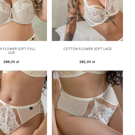
N FLOWER SOFT FULL
COTTON FLOWER SOFT LACE
CUP
288,00 zł
282,00 zł