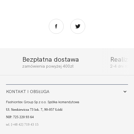
Bezpłatna dostawa
Realiza
zamówienia powyżej 400zł
2-4 dni rob
KONTAKT I OBSŁUGA
Fashiontex Group Sp.z o.o. Spółka komandytowa
Ul. Sienkiewicza 73 lok. 7, 90-057 Łódź
NIP: 725 220 93 64
tel. [+48 42] 719 43 15