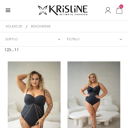
0
KOLEKCJE
BEACHWEAR
BEACHWEAR
SORTUJ
FILTRUJ
1
2
3
…
11