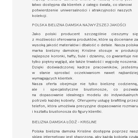
łatwo dostępna dla klientek z całego świata, co stanowi
potwierdzenie uniwersalności i atrakcyjności naszych
kolekcji.
POLSKA BIELIZNA DAMSKA NAJWYŻSZEJ JAKOŚCI
Jako polski producent szczególnie cieszymy si
z możliwości oferowania produktów, które są doceniane z
wysoką jakość materiałów i dbałość o detale. Nasza polsk
marka bielizny damskiej Krisline stosuje w produkcj
najlepsze koronki, hafty, tiule i dzianiny, co gwarantuje ni
tylko piękny wygląd, ale także trwałość i wygodę noszenia
Dzięki doświadczonej kadrze pracowników, jesteśm
w stanie sprostać oczekiwaniom nawet najbardzie
wymagających klientek.
Nasza oferta obejmuje nie tylko bieliznę codzienną
ale i specjalistyczne biustonosze, co pozwal
na dopasowanie idealnego modelu do indywidualnyc
potrzeb każdej kobiety. Oferujemy usługę brafitting prze
telefon, która umożliwia precyzyjne dopasowanie rozmiar
i kształtu biustonosza do figury klientki.
BIELIZNA DAMSKA ŁÓDŹ – KRISLINE
Polska bielizna damska Krisline dostępna poprzez nas
sklep internetowy jest stworzona, aby każda kobieta czuł