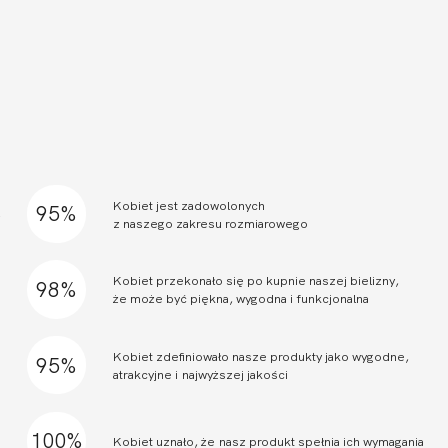
ę
a
a
i
e
.
Kobiet jest zadowolonych
95%
y
z naszego zakresu rozmiarowego
j
,
Kobiet przekonało się po kupnie naszej bielizny,
98%
a
że może być piękna, wygodna i funkcjonalna
h
z
u
Kobiet zdefiniowało nasze produkty jako wygodne,
95%
atrakcyjne i najwyższej jakości
z
100%
Kobiet uznało, że nasz produkt spełnia ich wymagania
a