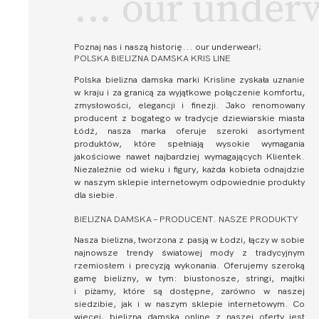
... our under
Poznaj nas i naszą historię
... our underwear!;
POLSKA BIELIZNA DAMSKA KRIS LINE
Polska bielizna damska marki Krisline zyskała uznanie
w kraju i za granicą za wyjątkowe połączenie komfortu,
zmysłowości, elegancji i finezji. Jako renomowany
producent z bogatego w tradycje dziewiarskie miasta
Łódź, nasza marka oferuje szeroki asortyment
produktów, które spełniają wysokie wymagania
jakościowe nawet najbardziej wymagających Klientek.
Niezależnie od wieku i figury, każda kobieta odnajdzie
w naszym sklepie internetowym odpowiednie produkty
dla siebie.
BIELIZNA DAMSKA – PRODUCENT. NASZE PRODUKTY
Nasza bielizna, tworzona z pasją w Łodzi, łączy w sobie
najnowsze trendy światowej mody z tradycyjnym
rzemiosłem i precyzją wykonania. Oferujemy szeroką
gamę bielizny, w tym: biustonosze, stringi, majtki
i piżamy, które są dostępne, zarówno w naszej
siedzibie, jak i w naszym sklepie internetowym. Co
więcej, bielizna damska online z naszej oferty jest