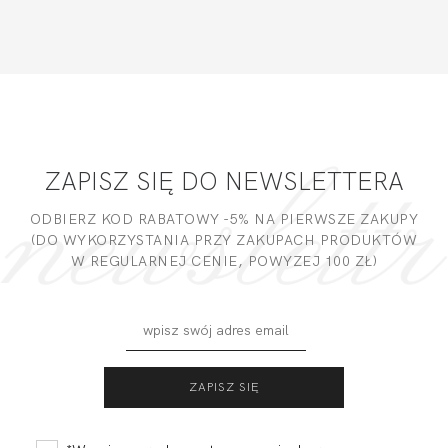
ZAPISZ SIĘ DO NEWSLETTERA
ODBIERZ KOD RABATOWY -5% NA PIERWSZE ZAKUPY
(DO WYKORZYSTANIA PRZY ZAKUPACH PRODUKTÓW
W REGULARNEJ CENIE, POWYZEJ 100 ZŁ)