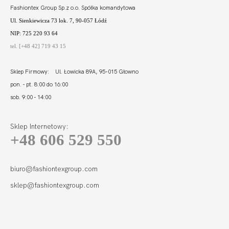
Fashiontex Group Sp.z o.o. Spółka komandytowa
Ul. Sienkiewicza 73 lok. 7, 90-057 Łódź
NIP: 725 220 93 64
tel. [+48 42] 719 43 15
Sklep Firmowy: Ul. Łowicka 89A, 95-015 Głowno
pon. - pt. 8:00 do 16:00
sob. 9:00 - 14:00
Sklep Internetowy:
+48 606 529 550
biuro@fashiontexgroup.com
sklep@fashiontexgroup.com