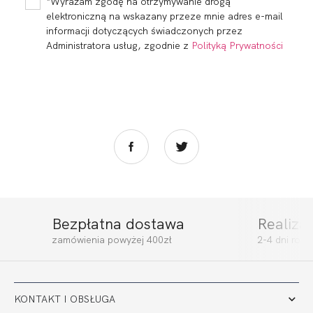
*Wyrażam zgodę na otrzymywanie drogą
elektroniczną na wskazany przeze mnie adres e-mail
informacji dotyczących świadczonych przez
Administratora usług, zgodnie z
Polityką Prywatności
Bezpłatna dostawa
Realiza
zamówienia powyżej 400zł
2-4 dni rob
KONTAKT I OBSŁUGA