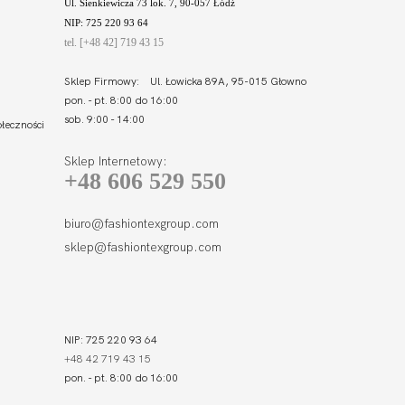
Ul. Sienkiewicza 73 lok. 7, 90-057 Łódź
NIP: 725 220 93 64
tel. [+48 42] 719 43 15
Sklep Firmowy: Ul. Łowicka 89A, 95-015 Głowno
pon. - pt. 8:00 do 16:00
sob. 9:00 - 14:00
łeczności
Sklep Internetowy:
+48 606 529 550
biuro@fashiontexgroup.com
sklep@fashiontexgroup.com
NIP: 725 220 93 64
+48 42 719 43 15
pon. - pt. 8:00 do 16:00