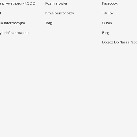
ka prywatności - RODO
Rozmiarówka
Facebook
t
Kroje biustonoszy
Tik Tok
la informacyjna
Targi
O nas
y i dofinansowanie
Blog
Dołącz Do Naszej Spo