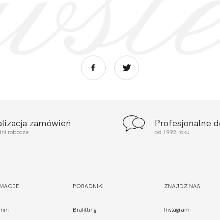
alizacja zamówień
Profesjonalne 
dni robocze
od 1992 roku
RMACJE
PORADNIKI
ZNAJDŹ NAS
min
Brafitting
Instagram