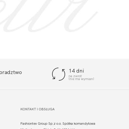
14 dni
doradztwo
na zwrot
(nie ma wymian)
KONTAKT I OBSŁUGA
Fashiontex Group Sp.z o.o. Spółka komandytowa