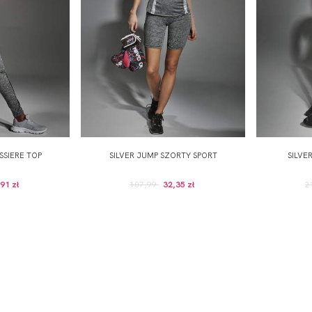
SSIERE TOP
SILVER JUMP SZORTY SPORT
SILVE
91 zł
107,99
32,35 zł
2