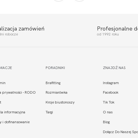
alizacja zamówień
Profesjonalne 
dni robocze
od 1992 roku
RMACJE
PORADNIKI
ZNAJDŹ NAS
min
Brafitting
Instagram
ka prywatności - RODO
Rozmiarówka
Facebook
t
Kroje biustonoszy
Tik Tok
la informacyjna
Targi
O nas
y i dofinansowanie
Blog
Dołącz Do Naszej Spo