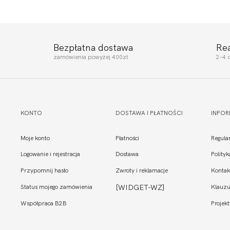
Bezpłatna dostawa
Re
zamówienia powyżej 400zł
2-4 
KONTO
DOSTAWA I PŁATNOŚCI
INFO
Moje konto
Płatności
Regula
Logowanie i rejestracja
Dostawa
Polity
Przypomnij hasło
Zwroty i reklamacje
Kontak
Status mojego zamówienia
[WIDGET-WZ]
Klauzu
Współpraca B2B
Projekt