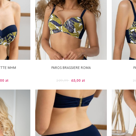
ETTE MHM
PAROS BRASSIERE ROMA
P
00 zł
209,99
63,00 zł
2