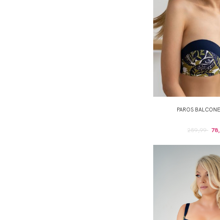
PAROS BALCON
259,99
78,