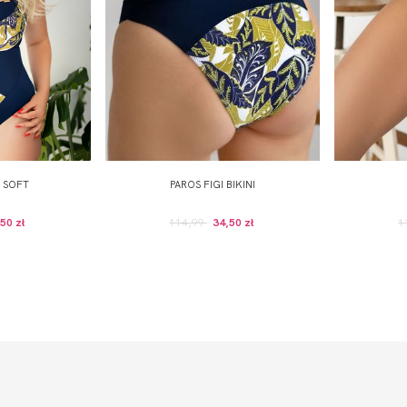
 SOFT
PAROS FIGI BIKINI
50 zł
114,99
34,50 zł
1