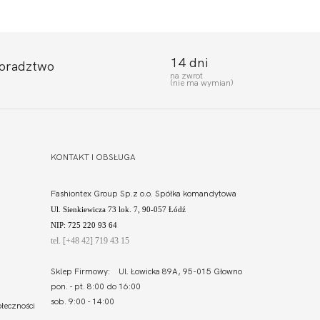
14 dni
doradztwo
na zwrot
(nie ma wymian)
KONTAKT I OBSŁUGA
Fashiontex Group Sp.z o.o. Spółka komandytowa
Ul. Sienkiewicza 73 lok. 7, 90-057 Łódź
NIP: 725 220 93 64
tel. [+48 42] 719 43 15
Sklep Firmowy: Ul. Łowicka 89A, 95-015 Głowno
pon. - pt. 8:00 do 16:00
sob. 9:00 - 14:00
łeczności