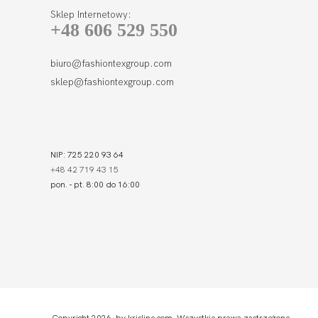
Sklep Internetowy:
+48 606 529 550
biuro@fashiontexgroup.com
sklep@fashiontexgroup.com
NIP: 725 220 93 64
+48 42 719 43 15
pon. - pt. 8:00 do 16:00
Copyright 2026 by krisline.com. Wszystkie prawa zastrzeżone