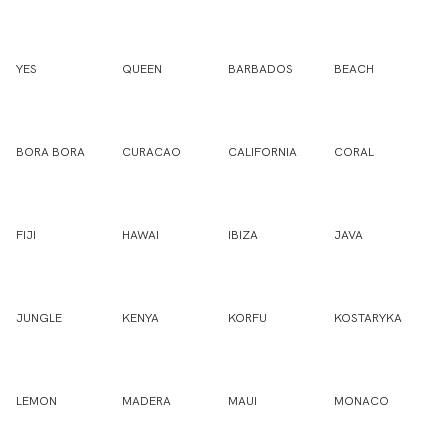
YES
QUEEN
BARBADOS
BEACH
BORA BORA
CURACAO
CALIFORNIA
CORAL
FIJI
HAWAI
IBIZA
JAVA
JUNGLE
KENYA
KORFU
KOSTARYKA
LEMON
MADERA
MAUI
MONACO