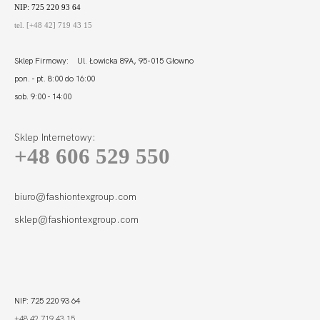
NIP: 725 220 93 64
tel. [+48 42] 719 43 15
Sklep Firmowy: Ul. Łowicka 89A, 95-015 Głowno
pon. - pt. 8:00 do 16:00
sob. 9:00 - 14:00
Sklep Internetowy:
+48 606 529 550
biuro@fashiontexgroup.com
sklep@fashiontexgroup.com
NIP: 725 220 93 64
+48 42 719 43 15