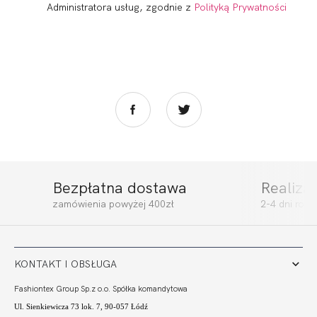
Administratora usług, zgodnie z
Polityką Prywatności
Bezpłatna dostawa
Realiza
zamówienia powyżej 400zł
2-4 dni rob
KONTAKT I OBSŁUGA
Fashiontex Group Sp.z o.o. Spółka komandytowa
Ul. Sienkiewicza 73 lok. 7, 90-057 Łódź