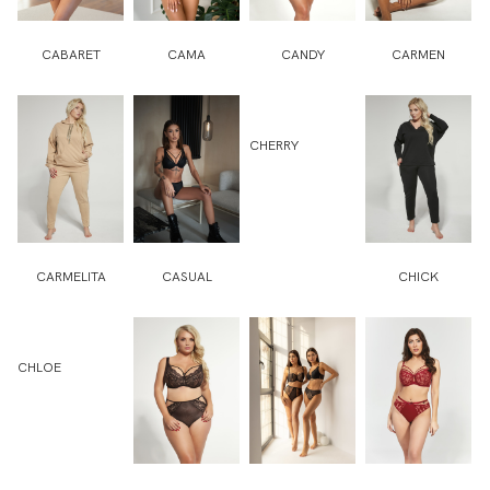
CABARET
CAMA
CANDY
CARMEN
CHERRY
CARMELITA
CASUAL
CHICK
CHLOE