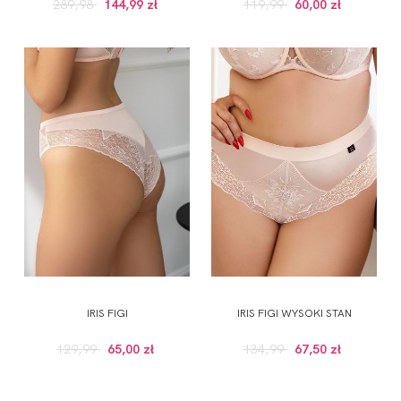
289,98
144,99 zł
119,99
60,00 zł
IRIS FIGI
IRIS FIGI WYSOKI STAN
129,99
65,00 zł
134,99
67,50 zł