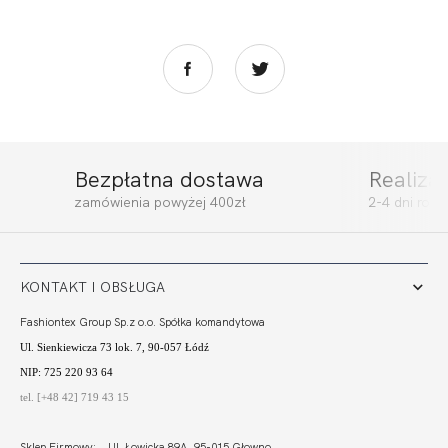
Bezpłatna dostawa
Realiza
zamówienia powyżej 400zł
2-4 dni rob
KONTAKT I OBSŁUGA
Fashiontex Group Sp.z o.o. Spółka komandytowa
Ul. Sienkiewicza 73 lok. 7, 90-057 Łódź
NIP: 725 220 93 64
tel. [+48 42] 719 43 15
Sklep Firmowy: Ul. Łowicka 89A, 95-015 Głowno