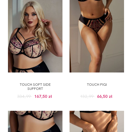
TOUCH SOFT SIDE
TOUCH FIGI
SUPPORT
334,99
167,50 zł
132,99
66,50 zł