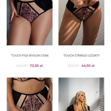
TOUCH FIGI WYSOKI STAN
TOUCH STRINGO SZORTY
146,99
73,50 zł
128,99
64,50 zł