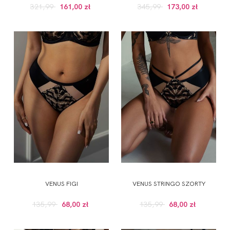
321,99
161,00 zł
345,99
173,00 zł
VENUS FIGI
VENUS STRINGO SZORTY
135,99
68,00 zł
135,99
68,00 zł