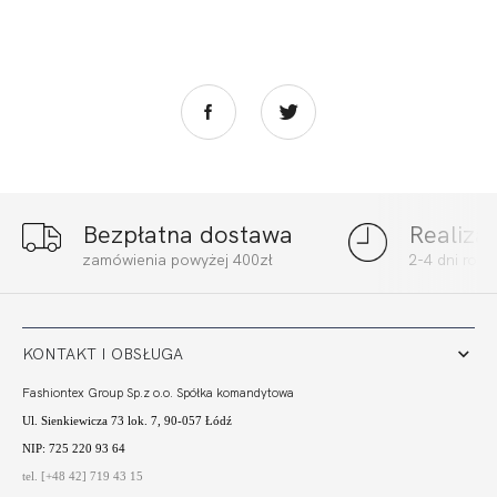
Bezpłatna dostawa
Realiza
zamówienia powyżej 400zł
2-4 dni rob
KONTAKT I OBSŁUGA
Fashiontex Group Sp.z o.o. Spółka komandytowa
Ul. Sienkiewicza 73 lok. 7, 90-057 Łódź
NIP: 725 220 93 64
tel. [+48 42] 719 43 15