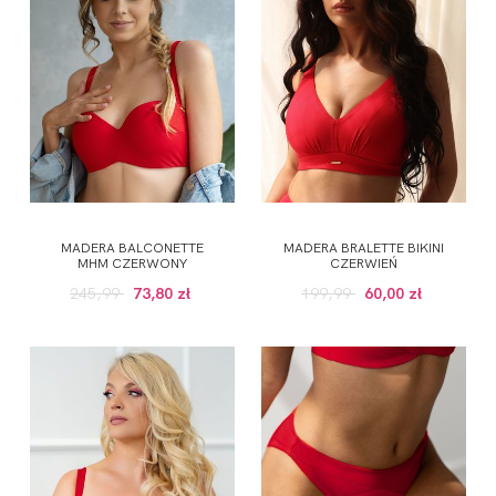
MADERA BALCONETTE
MADERA BRALETTE BIKINI
MHM CZERWONY
CZERWIEŃ
245,99
73,80 zł
199,99
60,00 zł