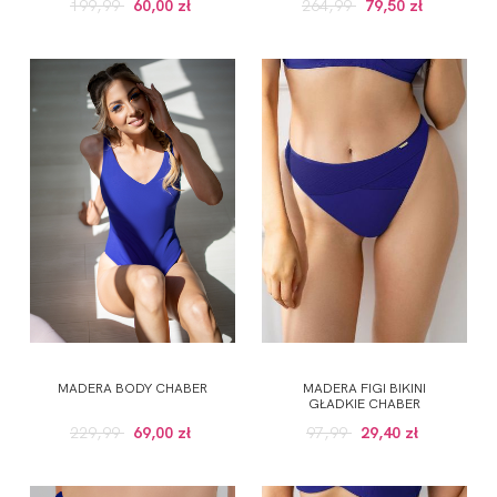
199,99
60,00 zł
264,99
79,50 zł
MADERA BODY CHABER
MADERA FIGI BIKINI
GŁADKIE CHABER
229,99
69,00 zł
97,99
29,40 zł