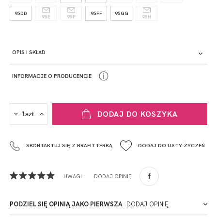
95DD
95FF
95GG
95E
95F
95H
OPIS I SKŁAD
ⓘ
INFORMACJE O PRODUCENCIE
PRODUCENT
DODAJ DO KOSZYKA
Krisline
Fashiontex Group Sp.z o.o. Spółka komandytowa
SKONTAKTUJ SIĘ Z BRAFITTERKĄ
DODAJ DO LISTY ŻYCZEŃ
+48 42 719 43 15
biuro@fashiontexgroup.com
Ul. Sienkiewicza 73 lok. 7,
UWAGI 1
DODAJ OPINIĘ
90-057
Łódź
Polska
PODZIEL SIĘ OPINIĄ JAKO PIERWSZA
DODAJ OPINIĘ