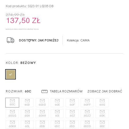
Kod produktu: SS23 01 L0205 DB
274,99 ZŁ
137,50 ZŁ
NAJNIŻSZA CENA Z 30 DNI PRZED OBNIŻKĄ: 137,50 ZŁ
DOSTĘPNY: JAK PONIŻEJ
Kolekcja:
CAMA
KOLOR:
BEŻOWY
TABELA ROZMIARÓW
ZOBACZ JAK DOBRAĆ
ROZMIAR:
60C
60C
60D
60DD
60E
60F
60FF
60G
60GG
60H
60HH
60I
60J
60JJ
60K
60KK
60L
65B
65C
65D
65DD
65E