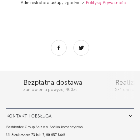
Administratora usług, zgodnie z
Polityką Prywatności
Bezpłatna dostawa
Realiza
CAMA
CAMA BRA ULTRA
zamówienia powyżej 400zł
2-4 dni rob
BALCONETTE MHM
274,99
137,50 zł
249,99
125,00 zł
KONTAKT I OBSŁUGA
Fashiontex Group Sp.z o.o. Spółka komandytowa
Ul. Sienkiewicza 73 lok. 7, 90-057 Łódź