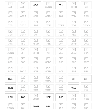
65G
65H
65F
65FF
65GG
65HH
65I
65J
65JJ
65K
65KK
70A
70B
70C
70D
70DD
70E
70F
70FF
70G
70GG
70H
70HH
70I
70J
70JJ
75A
75B
75C
75D
75DD
75E
75F
75FF
75G
75GG
75H
75HH
75I
75J
75JJ
80A
80B
80C
80D
80DD
80E
80F
80FF
80G
80GG
80H
80HH
80I
80J
85A
85B
85F
85FF
85C
85D
85DD
85E
85G
90A
85GG
85H
85HH
85I
90B
90C
90D
90E
90F
90DD
90FF
90G
90HH
95A
90GG
90H
95B
95C
95D