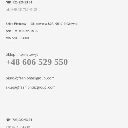
NIP: 725 220 93 64
tel. [+48 42] 719 43 15
Sklep Firmowy: Ul. Łowicka 89A, 95-015 Głowno
pon. - pt. 8:00 do 16:00
sob. 9:00 - 14:00
Sklep Internetowy:
+48 606 529 550
CAMA SOFT
BRALETTE
264,99
132,50 zł
biuro@fashiontexgroup.com
sklep@fashiontexgroup.com
NIP: 725 220 93 64
+48 42 719 43 15