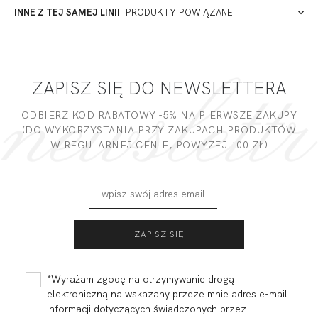
ADRES PUNKTU KONTAKTOWEGO
INNE Z TEJ SAMEJ LINII
PRODUKTY POWIĄZANE
PODMIOT ODPOWIEDZIALNY ZA WPROWADZENIE DO UE
2026-06-27
Gosia
ZAPISZ SIĘ DO NEWSLETTERA
Mam i ja przepiękny na żywo chyba bardziej niż zdǰęcie
oddaje
ODBIERZ KOD RABATOWY -5% NA PIERWSZE ZAKUPY
(DO WYKORZYSTANIA PRZY ZAKUPACH PRODUKTÓW
Miałeś już kontakt z naszym produktem? Zostaw opinię
W REGULARNEJ CENIE, POWYZEJ 100 ZŁ)
- to dla Ciebie staramy się być najlepsi, a Twoje zdanie bardzo
nam w tym pomoże!
DODAJ OPINIĘ
CAMA BRASSIERE
CAMA BRASSIERE
SMART MONOCUP
S-CLASS
229,99
115,00 zł
219,99
110,00 zł
*Wyrażam zgodę na otrzymywanie drogą
elektroniczną na wskazany przeze mnie adres e-mail
informacji dotyczących świadczonych przez