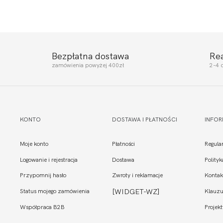
Bezpłatna dostawa
Re
zamówienia powyżej 400zł
2-4 
KONTO
DOSTAWA I PŁATNOŚCI
INFO
Moje konto
Płatności
Regula
Logowanie i rejestracja
Dostawa
Polity
Przypomnij hasło
Zwroty i reklamacje
Kontak
Status mojego zamówienia
[WIDGET-WZ]
Klauzu
Współpraca B2B
Projekt