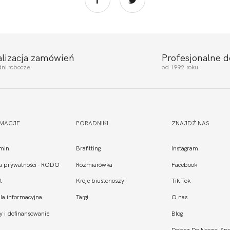
alizacja zamówień
Profesjonalne 
dni robocze
od 1992 roku
RMACJE
PORADNIKI
ZNAJDŹ NAS
min
Brafitting
Instagram
ka prywatności - RODO
Rozmiarówka
Facebook
t
Kroje biustonoszy
Tik Tok
la informacyjna
Targi
O nas
y i dofinansowanie
Blog
Dołącz Do Naszej Spo