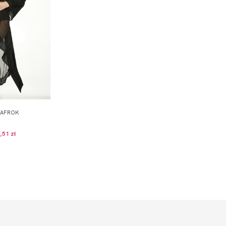
LAFROK
,51 zł