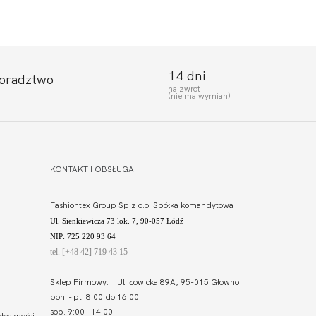
14 dni
doradztwo
na zwrot
(nie ma wymian)
KONTAKT I OBSŁUGA
Fashiontex Group Sp.z o.o. Spółka komandytowa
Ul. Sienkiewicza 73 lok. 7, 90-057 Łódź
NIP: 725 220 93 64
tel. [+48 42] 719 43 15
Sklep Firmowy: Ul. Łowicka 89A, 95-015 Głowno
pon. - pt. 8:00 do 16:00
sob. 9:00 - 14:00
łeczności