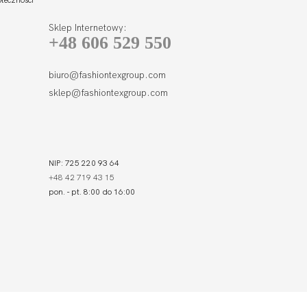
Sklep Internetowy:
+48 606 529 550
biuro@fashiontexgroup.com
sklep@fashiontexgroup.com
NIP: 725 220 93 64
+48 42 719 43 15
pon. - pt. 8:00 do 16:00