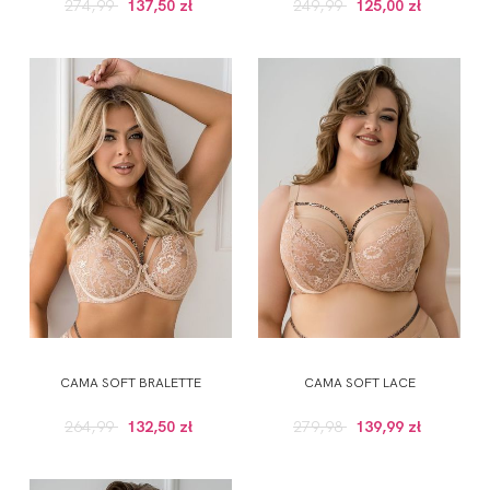
274,99
137,50 zł
249,99
125,00 zł
CAMA SOFT BRALETTE
CAMA SOFT LACE
264,99
132,50 zł
279,98
139,99 zł