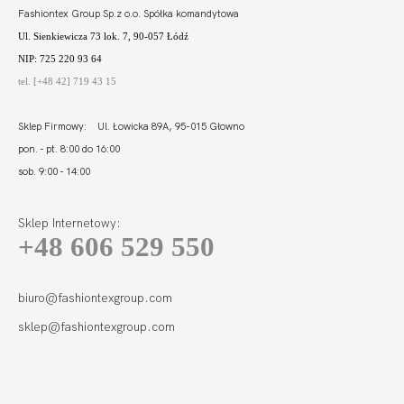
Fashiontex Group Sp.z o.o. Spółka komandytowa
Ul. Sienkiewicza 73 lok. 7, 90-057 Łódź
NIP: 725 220 93 64
tel. [+48 42] 719 43 15
Sklep Firmowy: Ul. Łowicka 89A, 95-015 Głowno
pon. - pt. 8:00 do 16:00
sob. 9:00 - 14:00
Sklep Internetowy:
+48 606 529 550
biuro@fashiontexgroup.com
sklep@fashiontexgroup.com