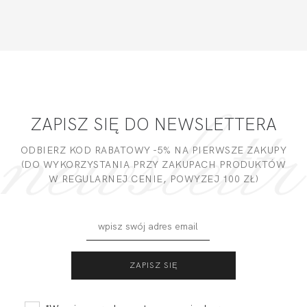
ZAPISZ SIĘ DO NEWSLETTERA
ODBIERZ KOD RABATOWY -5% NA PIERWSZE ZAKUPY
(DO WYKORZYSTANIA PRZY ZAKUPACH PRODUKTÓW
W REGULARNEJ CENIE, POWYZEJ 100 ZŁ)