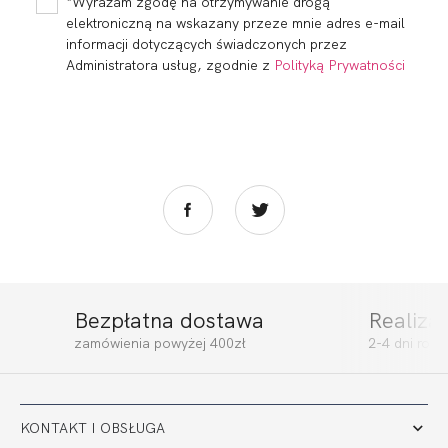
*Wyrażam zgodę na otrzymywanie drogą
elektroniczną na wskazany przeze mnie adres e-mail
informacji dotyczących świadczonych przez
Administratora usług, zgodnie z
Polityką Prywatności
Bezpłatna dostawa
Realiza
zamówienia powyżej 400zł
2-4 dni rob
KONTAKT I OBSŁUGA