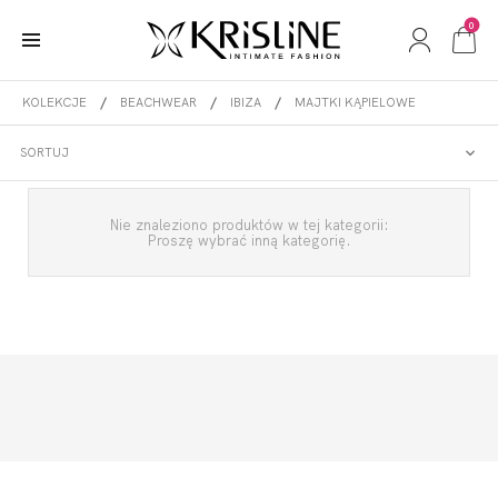
0
KOLEKCJE
BEACHWEAR
IBIZA
MAJTKI KĄPIELOWE
MAJTKI KĄPIELOWE
SORTUJ
Nie znaleziono produktów w tej kategorii:
Proszę wybrać inną kategorię.