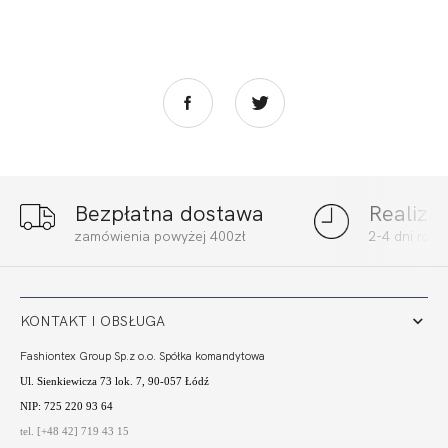
Bezpłatna dostawa
Realiza
zamówienia powyżej 400zł
2-4 dni rob
KONTAKT I OBSŁUGA
Fashiontex Group Sp.z o.o. Spółka komandytowa
Ul. Sienkiewicza 73 lok. 7, 90-057 Łódź
NIP: 725 220 93 64
tel. [+48 42] 719 43 15