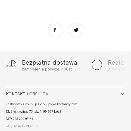
Bezpłatna dostawa
Realiza
zamówienia powyżej 400zł
2-4 dni rob
KONTAKT I OBSŁUGA
Fashiontex Group Sp.z o.o. Spółka komandytowa
Ul. Sienkiewicza 73 lok. 7, 90-057 Łódź
NIP: 725 220 93 64
tel. [+48 42] 719 43 15