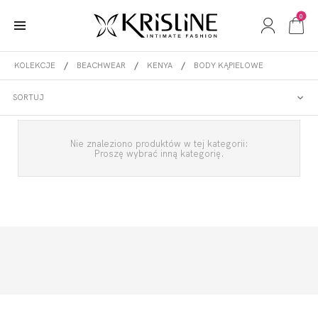
0
KOLEKCJE
BEACHWEAR
KENYA
BODY KĄPIELOWE
BODY KĄPIELOWE
SORTUJ
Nie znaleziono produktów w tej kategorii:
Proszę wybrać inną kategorię.