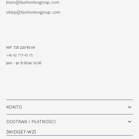
biuro@fashiontexgroup.com
sklep@fashiontexgroup.com
NIP: 725 220 93 64
+48 42 719 43 15
pon. - pt. 8:00 do 16:00
KONTO
DOSTAWA I PŁATNOŚCI
[WIDGET-WZ]