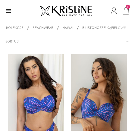
0
KOLEKCJE
BEACHWEAR
HAWAI
BIUSTONOSZE KĄPIELOWE
BIUSTONOSZE KĄPIELOWE
SORTUJ