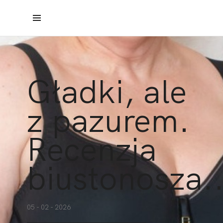
Gładki, ale
z pazurem.
Recenzja
biustonosza..
05 - 02 - 2026