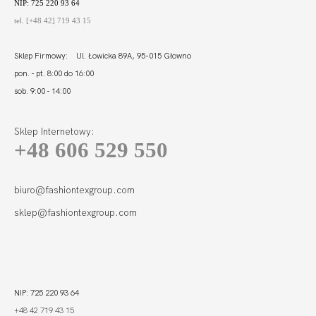
NIP: 725 220 93 64
tel. [+48 42] 719 43 15
Sklep Firmowy: Ul. Łowicka 89A, 95-015 Głowno
pon. - pt. 8:00 do 16:00
sob. 9:00 - 14:00
Sklep Internetowy:
+48 606 529 550
biuro@fashiontexgroup.com
sklep@fashiontexgroup.com
NIP: 725 220 93 64
+48 42 719 43 15