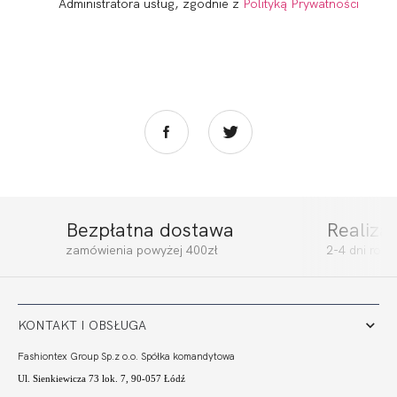
Administratora usług, zgodnie z
Polityką Prywatności
Bezpłatna dostawa
Realiza
zamówienia powyżej 400zł
2-4 dni rob
KONTAKT I OBSŁUGA
Fashiontex Group Sp.z o.o. Spółka komandytowa
Ul. Sienkiewicza 73 lok. 7, 90-057 Łódź