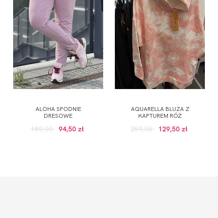
ALOHA SPODNIE
AQUARELLA BLUZA Z
DRESOWE
KAPTUREM RÓŻ
189,00
94,50 zł
259,00
129,50 zł