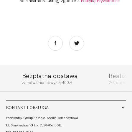
Administratora usług, zgodnie z
Polityką Prywatności
Bezpłatna dostawa
Realiza
zamówienia powyżej 400zł
2-4 dni rob
KONTAKT I OBSŁUGA
Fashiontex Group Sp.z o.o. Spółka komandytowa
Ul. Sienkiewicza 73 lok. 7, 90-057 Łódź