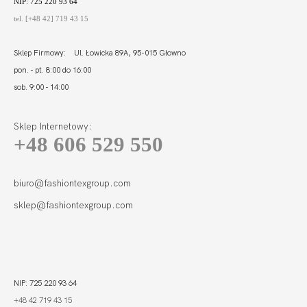
NIP: 725 220 93 64
tel. [+48 42] 719 43 15
Sklep Firmowy: Ul. Łowicka 89A, 95-015 Głowno
pon. - pt. 8:00 do 16:00
sob. 9:00 - 14:00
Sklep Internetowy:
+48 606 529 550
biuro@fashiontexgroup.com
sklep@fashiontexgroup.com
NIP: 725 220 93 64
+48 42 719 43 15