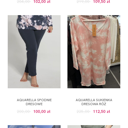
204,00
102,00 zł
219,00
109,50 zł
AQUARELLA SPODNIE
AQUARELLA SUKIENKA
DRESOWE
DRESOWA RÓŻ
200,00
100,00 zł
225,00
112,50 zł