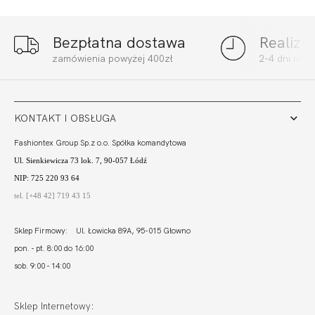
Bezpłatna dostawa
Realiza
zamówienia powyżej 400zł
2-4 dni rob
KONTAKT I OBSŁUGA
Fashiontex Group Sp.z o.o. Spółka komandytowa
Ul. Sienkiewicza 73 lok. 7, 90-057 Łódź
NIP: 725 220 93 64
tel. [+48 42] 719 43 15
Sklep Firmowy: Ul. Łowicka 89A, 95-015 Głowno
pon. - pt. 8:00 do 16:00
sob. 9:00 - 14:00
Sklep Internetowy: