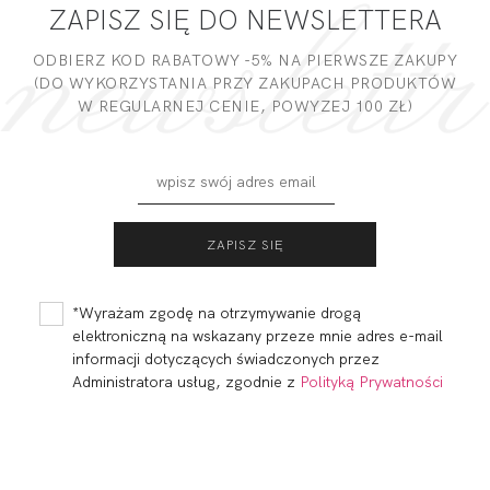
ZAPISZ SIĘ DO NEWSLETTERA
DODAJ OPINIĘ
ODBIERZ KOD RABATOWY -5% NA PIERWSZE ZAKUPY
(DO WYKORZYSTANIA PRZY ZAKUPACH PRODUKTÓW
W REGULARNEJ CENIE, POWYZEJ 100 ZŁ)
ACTIVE BLUZKA
ACTIVE BLUZKA
OVERSIZE SPORT
SPORT
182,00 zł
152,00 zł
*Wyrażam zgodę na otrzymywanie drogą
elektroniczną na wskazany przeze mnie adres e-mail
informacji dotyczących świadczonych przez
Administratora usług, zgodnie z
Polityką Prywatności