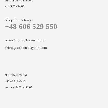
pon. - pt. 8:00 do 16:00
sob. 9:00 - 14:00
Sklep Internetowy:
+48 606 529 550
ACTIVE LEGGINSY
SPORT
220,00 zł
biuro@fashiontexgroup.com
sklep@fashiontexgroup.com
NIP: 725 220 93 64
+48 42 719 43 15
pon. - pt. 8:00 do 16:00