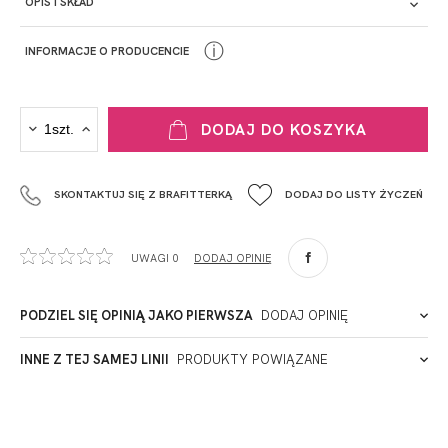
OPIS I SKŁAD
ⓘ
INFORMACJE O PRODUCENCIE
PRODUCENT
DODAJ DO KOSZYKA
Krisline
Fashiontex Group Sp.z o.o. Spółka komandytowa
SKONTAKTUJ SIĘ Z BRAFITTERKĄ
DODAJ DO LISTY ŻYCZEŃ
+48 42 719 43 15
biuro@fashiontexgroup.com
Ul. Sienkiewicza 73 lok. 7,
UWAGI 0
DODAJ OPINIĘ
90-057
Łódź
Polska
PODZIEL SIĘ OPINIĄ JAKO PIERWSZA
DODAJ OPINIĘ
ADRES PUNKTU KONTAKTOWEGO
INNE Z TEJ SAMEJ LINII
PRODUKTY POWIĄZANE
Miałeś już kontakt z naszym produktem? Zostaw opinię
- to dla Ciebie staramy się być najlepsi, a Twoje zdanie bardzo
PODMIOT ODPOWIEDZIALNY ZA WPROWADZENIE DO UE
nam w tym pomoże!