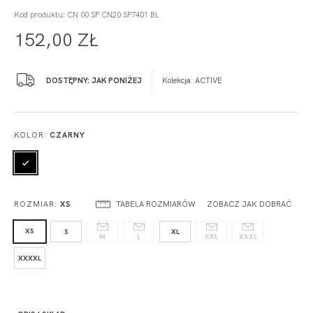
Kod produktu: CN 00 SP CN20 SP7401 BL
152,00 ZŁ
DOSTĘPNY: JAK PONIŻEJ
Kolekcja:
ACTIVE
KOLOR:
CZARNY
TABELA ROZMIARÓW
ZOBACZ JAK DOBRAĆ
ROZMIAR:
XS
XS
S
XL
M
L
XXL
XXXL
XXXXL