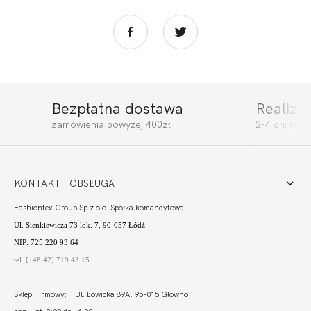
Bezpłatna dostawa
Realiza
ACTIVE BOKSERKA
ACTIVE BRASSIERE
zamówienia powyżej 400zł
2-4 dni rob
SPORT
TOP SPORT
152,00 zł
153,00 zł
KONTAKT I OBSŁUGA
Fashiontex Group Sp.z o.o. Spółka komandytowa
Ul. Sienkiewicza 73 lok. 7, 90-057 Łódź
NIP: 725 220 93 64
tel. [+48 42] 719 43 15
Sklep Firmowy: Ul. Łowicka 89A, 95-015 Głowno