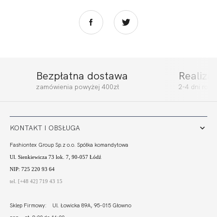
Bezpłatna dostawa
Realiza
ACTIVE BOKSERKA
ACTIVE BRASSIERE
zamówienia powyżej 400zł
2-4 dni rob
SPORT
TOP SPORT
152,00 zł
153,00 zł
KONTAKT I OBSŁUGA
Fashiontex Group Sp.z o.o. Spółka komandytowa
Ul. Sienkiewicza 73 lok. 7, 90-057 Łódź
NIP: 725 220 93 64
tel. [+48 42] 719 43 15
Sklep Firmowy: Ul. Łowicka 89A, 95-015 Głowno