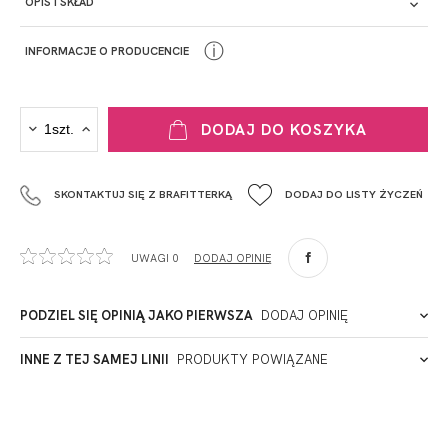
OPIS I SKŁAD
ⓘ
INFORMACJE O PRODUCENCIE
PRODUCENT
DODAJ DO KOSZYKA
Krisline
Fashiontex Group Sp.z o.o. Spółka komandytowa
SKONTAKTUJ SIĘ Z BRAFITTERKĄ
DODAJ DO LISTY ŻYCZEŃ
+48 42 719 43 15
biuro@fashiontexgroup.com
Ul. Sienkiewicza 73 lok. 7,
UWAGI 0
DODAJ OPINIĘ
90-057
Łódź
Polska
PODZIEL SIĘ OPINIĄ JAKO PIERWSZA
DODAJ OPINIĘ
ADRES PUNKTU KONTAKTOWEGO
INNE Z TEJ SAMEJ LINII
PRODUKTY POWIĄZANE
Miałeś już kontakt z naszym produktem? Zostaw opinię
- to dla Ciebie staramy się być najlepsi, a Twoje zdanie bardzo
PODMIOT ODPOWIEDZIALNY ZA WPROWADZENIE DO UE
nam w tym pomoże!