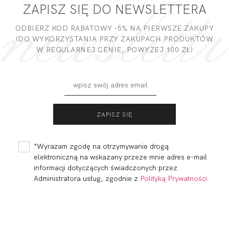
ZAPISZ SIĘ DO NEWSLETTERA
DODAJ OPINIĘ
ODBIERZ KOD RABATOWY -5% NA PIERWSZE ZAKUPY
(DO WYKORZYSTANIA PRZY ZAKUPACH PRODUKTÓW
W REGULARNEJ CENIE, POWYZEJ 100 ZŁ)
ACTIVE BLUZKA
ACTIVE BLUZKA
OVERSIZE SPORT
SPORT
182,00 zł
152,00 zł
*Wyrażam zgodę na otrzymywanie drogą
elektroniczną na wskazany przeze mnie adres e-mail
informacji dotyczących świadczonych przez
Administratora usług, zgodnie z
Polityką Prywatności