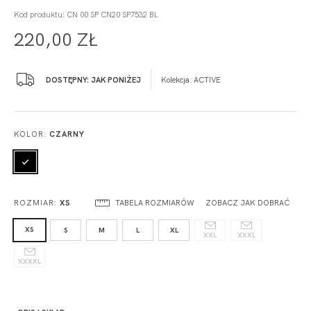
Kod produktu: CN 00 SP CN20 SP7532 BL
220,00 ZŁ
DOSTĘPNY: JAK PONIŻEJ
Kolekcja:
ACTIVE
KOLOR:
CZARNY
TABELA ROZMIARÓW
ZOBACZ JAK DOBRAĆ
ROZMIAR:
XS
XS
S
M
L
XL
XXL
XXXL
XXXXL