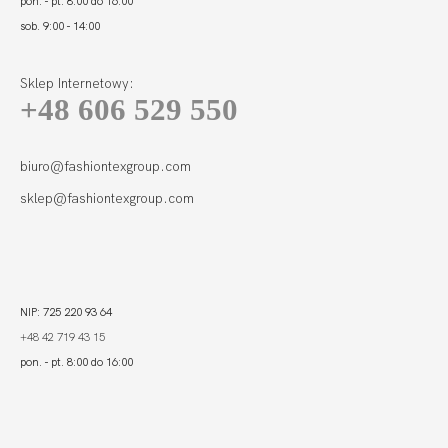
pon. - pt. 8:00 do 16:00
sob. 9:00 - 14:00
Sklep Internetowy:
+48 606 529 550
ACTIVE LEGGINSY
SPORT
220,00 zł
biuro@fashiontexgroup.com
sklep@fashiontexgroup.com
NIP: 725 220 93 64
+48 42 719 43 15
pon. - pt. 8:00 do 16:00