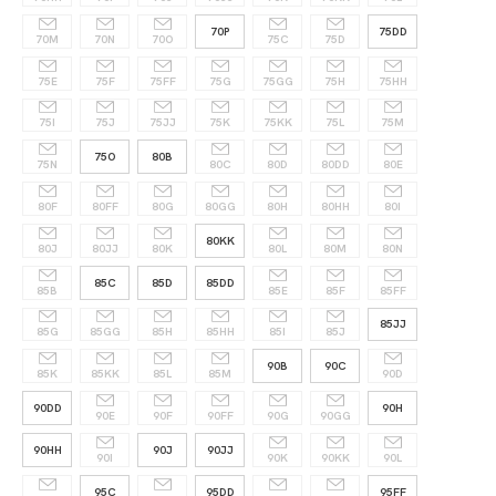
70P
75DD
70M
70N
70O
75C
75D
75E
75F
75FF
75G
75GG
75H
75HH
75I
75J
75JJ
75K
75KK
75L
75M
75O
80B
75N
80C
80D
80DD
80E
80F
80FF
80G
80GG
80H
80HH
80I
80KK
80J
80JJ
80K
80L
80M
80N
85C
85D
85DD
85B
85E
85F
85FF
85JJ
85G
85GG
85H
85HH
85I
85J
90B
90C
85K
85KK
85L
85M
90D
90DD
90H
90E
90F
90FF
90G
90GG
90HH
90J
90JJ
90I
90K
90KK
90L
95C
95DD
95FF