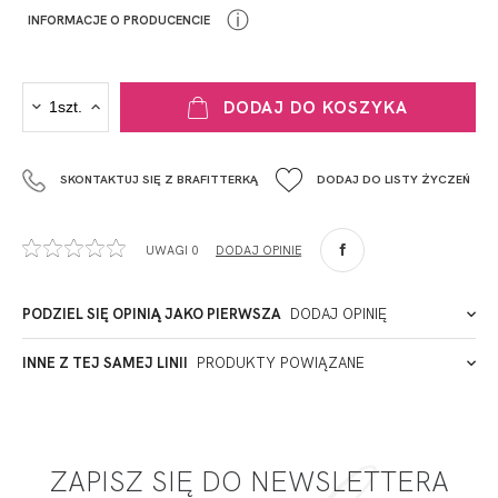
ⓘ
INFORMACJE O PRODUCENCIE
PRODUCENT
DODAJ DO KOSZYKA
Krisline
Fashiontex Group Sp.z o.o. Spółka komandytowa
SKONTAKTUJ SIĘ Z BRAFITTERKĄ
DODAJ DO LISTY ŻYCZEŃ
+48 42 719 43 15
biuro@fashiontexgroup.com
Ul. Sienkiewicza 73 lok. 7,
UWAGI 0
DODAJ OPINIĘ
90-057
Łódź
Polska
PODZIEL SIĘ OPINIĄ JAKO PIERWSZA
DODAJ OPINIĘ
ADRES PUNKTU KONTAKTOWEGO
INNE Z TEJ SAMEJ LINII
PRODUKTY POWIĄZANE
Miałeś już kontakt z naszym produktem? Zostaw opinię
- to dla Ciebie staramy się być najlepsi, a Twoje zdanie bardzo
PODMIOT ODPOWIEDZIALNY ZA WPROWADZENIE DO UE
nam w tym pomoże!
ZAPISZ SIĘ DO NEWSLETTERA