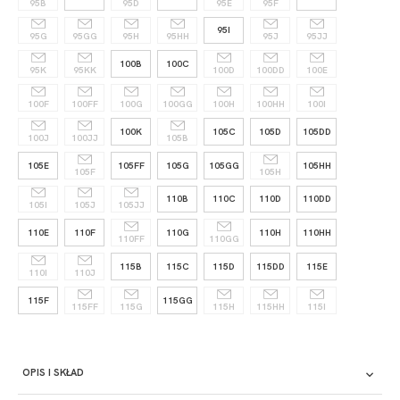
95B
95D
95E
95F
95I
95G
95GG
95H
95HH
95J
95JJ
100B
100C
95K
95KK
100D
100DD
100E
100F
100FF
100G
100GG
100H
100HH
100I
100K
105C
105D
105DD
100J
100JJ
105B
105E
105FF
105G
105GG
105HH
105F
105H
110B
110C
110D
110DD
105I
105J
105JJ
110E
110F
110G
110H
110HH
110FF
110GG
115B
115C
115D
115DD
115E
110I
110J
115F
115GG
115FF
115G
115H
115HH
115I
OPIS I SKŁAD