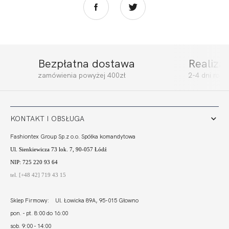
Bezpłatna dostawa
Realiza
ACTIVE BOKSERKA
ACTIVE BRASSIERE
zamówienia powyżej 400zł
2-4 dni rob
SPORT
TOP SPORT
152,00 zł
153,00 zł
KONTAKT I OBSŁUGA
Fashiontex Group Sp.z o.o. Spółka komandytowa
Ul. Sienkiewicza 73 lok. 7, 90-057 Łódź
NIP: 725 220 93 64
tel. [+48 42] 719 43 15
Sklep Firmowy: Ul. Łowicka 89A, 95-015 Głowno
pon. - pt. 8:00 do 16:00
sob. 9:00 - 14:00