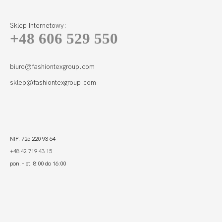
Sklep Internetowy:
+48 606 529 550
ACTIVE LEGGINSY
SPORT
220,00 zł
biuro@fashiontexgroup.com
sklep@fashiontexgroup.com
NIP: 725 220 93 64
+48 42 719 43 15
pon. - pt. 8:00 do 16:00