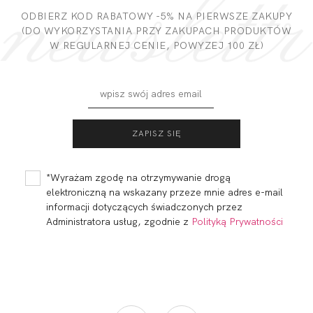
DODAJ OPINIĘ
ODBIERZ KOD RABATOWY -5% NA PIERWSZE ZAKUPY
(DO WYKORZYSTANIA PRZY ZAKUPACH PRODUKTÓW
W REGULARNEJ CENIE, POWYZEJ 100 ZŁ)
ACTIVE BLUZKA
ACTIVE BLUZKA
OVERSIZE SPORT
SPORT
182,00 zł
152,00 zł
*Wyrażam zgodę na otrzymywanie drogą
elektroniczną na wskazany przeze mnie adres e-mail
informacji dotyczących świadczonych przez
Administratora usług, zgodnie z
Polityką Prywatności