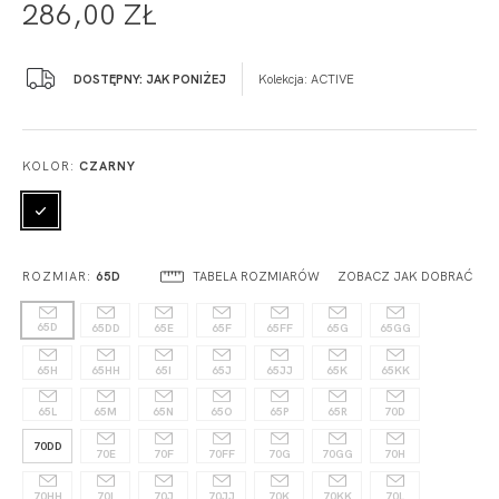
286,00 ZŁ
DOSTĘPNY: JAK PONIŻEJ
Kolekcja:
ACTIVE
KOLOR:
CZARNY
TABELA ROZMIARÓW
ZOBACZ JAK DOBRAĆ
ROZMIAR:
65D
65D
65DD
65E
65F
65FF
65G
65GG
65H
65HH
65I
65J
65JJ
65K
65KK
65L
65M
65N
65O
65P
65R
70D
70DD
70E
70F
70FF
70G
70GG
70H
70HH
70I
70J
70JJ
70K
70KK
70L