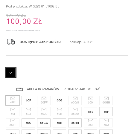
Kod produktu: W SS23 01 L1002 BL
199,99 ZŁ
100,00 ZŁ
NAJNIŻSZA CENA Z 30 DNI PRZED OBNIŻKĄ: 179,99 ZŁ
DOSTĘPNY: JAK PONIŻEJ
Kolekcja:
ALICE
TABELA ROZMIARÓW
ZOBACZ JAK DOBRAĆ
60F
60G
60E
60FF
60GG
60H
60HH
65E
65F
60I
60J
60JJ
60K
65DD
65G
65GG
65H
65HH
65FF
65I
65J