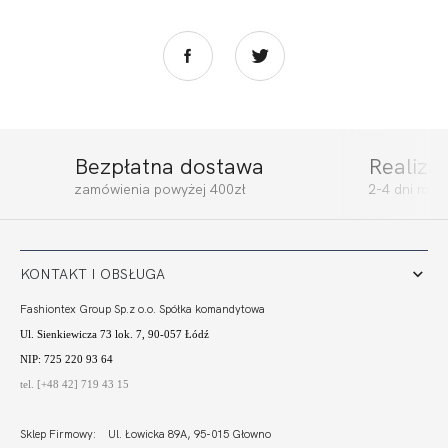
Bezpłatna dostawa
Realiza
zamówienia powyżej 400zł
2-4 dni rob
KONTAKT I OBSŁUGA
Fashiontex Group Sp.z o.o. Spółka komandytowa
Ul. Sienkiewicza 73 lok. 7, 90-057 Łódź
NIP: 725 220 93 64
tel. [+48 42] 719 43 15
Sklep Firmowy: Ul. Łowicka 89A, 95-015 Głowno