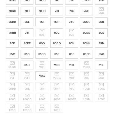
65JJ
70D
70DD
70E
70F
70FF
70G
70GG
70H
70HH
70I
70J
75C
75D
75DD
75E
75F
75FF
75G
75GG
75H
75HH
75I
80C
80DD
80E
80B
80D
80F
80FF
80G
80GG
80H
80HH
85B
85C
85D
85DD
85E
85F
85FF
85G
85H
90C
90D
90E
85GG
90B
90DD
90G
90F
90FF
90GG
95B
95C
95D
95DD
95E
95F
95FF
95G
100B
100C
100D
100DD
100E
100F
100FF
105B
105C
105D
105DD
105E
105F