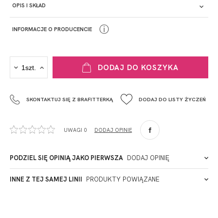
OPIS I SKŁAD
ⓘ
INFORMACJE O PRODUCENCIE
PRODUCENT
DODAJ DO KOSZYKA
Krisline
Fashiontex Group Sp.z o.o. Spółka komandytowa
SKONTAKTUJ SIĘ Z BRAFITTERKĄ
DODAJ DO LISTY ŻYCZEŃ
+48 42 719 43 15
biuro@fashiontexgroup.com
Ul. Sienkiewicza 73 lok. 7,
UWAGI 0
DODAJ OPINIĘ
90-057
Łódź
Polska
PODZIEL SIĘ OPINIĄ JAKO PIERWSZA
DODAJ OPINIĘ
ADRES PUNKTU KONTAKTOWEGO
INNE Z TEJ SAMEJ LINII
PRODUKTY POWIĄZANE
Miałeś już kontakt z naszym produktem? Zostaw opinię
- to dla Ciebie staramy się być najlepsi, a Twoje zdanie bardzo
PODMIOT ODPOWIEDZIALNY ZA WPROWADZENIE DO UE
nam w tym pomoże!